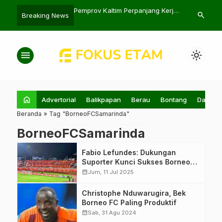
 Indah Jaya Terjun ke
Pemprov Kaltim Perpanjang Kerja
Jokowi Beri 
search
Breaking News
sui Paser
Sama Konservasi hingga 2030
Deflasi dan S
menu
light_mode
home
Advertorial
Balikpapan
Berau
Bontang
Daerah
Beranda
»
Tag "BorneoFCSamarinda"
BorneoFCSamarinda
Fabio Lefundes: Dukungan
Suporter Kunci Sukses Borneo
FC
calendar_month
Jum, 11 Jul 2025
Christophe
Christophe Nduwarugira, Bek
Nduwarugira
Borneo FC Paling Produktif
kembali mencetak
calendar_month
Sab, 31 Agu 2024
gol untuk Borneo