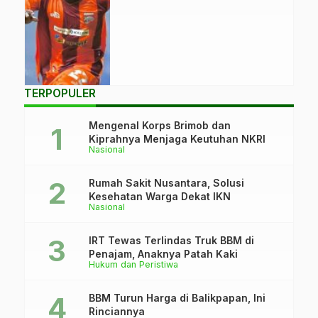
FC Samarinda
dalam
kemenangan 2-0
atas Bali United.
(Foto: Borneo FC)
TERPOPULER
Mengenal Korps Brimob dan
Kiprahnya Menjaga Keutuhan NKRI
Nasional
Rumah Sakit Nusantara, Solusi
Kesehatan Warga Dekat IKN
Nasional
IRT Tewas Terlindas Truk BBM di
Penajam, Anaknya Patah Kaki
Hukum dan Peristiwa
BBM Turun Harga di Balikpapan, Ini
Rinciannya