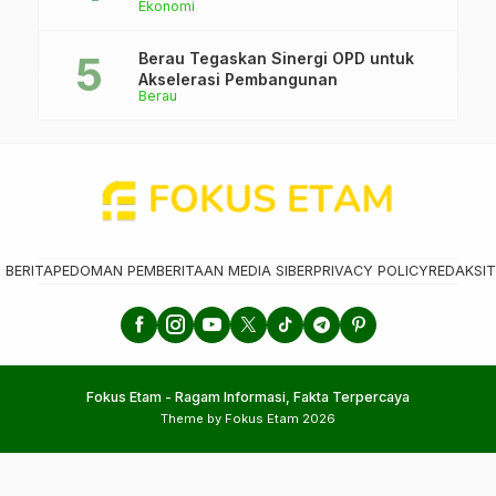
Ekonomi
Berau Tegaskan Sinergi OPD untuk
Akselerasi Pembangunan
Berau
 BERITA
PEDOMAN PEMBERITAAN MEDIA SIBER
PRIVACY POLICY
REDAKSI
T
Fokus Etam - Ragam Informasi, Fakta Terpercaya
Theme by Fokus Etam 2026