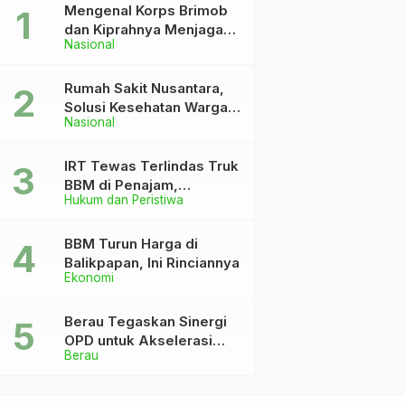
Mengenal Korps Brimob
dan Kiprahnya Menjaga
Nasional
Keutuhan NKRI
Rumah Sakit Nusantara,
Solusi Kesehatan Warga
Nasional
Dekat IKN
IRT Tewas Terlindas Truk
BBM di Penajam,
Hukum dan Peristiwa
Anaknya Patah Kaki
BBM Turun Harga di
Balikpapan, Ini Rinciannya
Ekonomi
Berau Tegaskan Sinergi
OPD untuk Akselerasi
Berau
Pembangunan