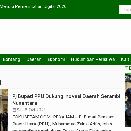
 Menuju Pemerintahan Digital 2026
Desa Wanas
Bontang
Daerah
Ekonomi
Hukum dan Peristiwa
Kalt
T
h
tema
Pj Bupati PPU Dukung Inovasi Daerah Serambi
Nusantara
calendar_month
Sel, 8 Okt 2024
FOKUSETAM.COM, PENAJAM – Pj Bupati Penajam
Paser Utara (PPU), Muhammad Zainal Arifin, telah
meresmikan pembukaan Fokus Group Discussion