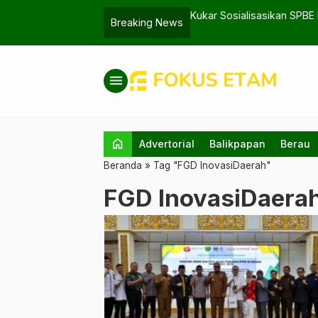
025 di Samarinda
Kukar Sosialisasikan SPBE
Breaking News
menu
home
Advertorial
Balikpapan
Berau
Beranda
»
Tag "FGD InovasiDaerah"
FGD InovasiDaera
Pj Bupati PPU usai membuka FGD dengan 
riset dan inovasi untuk mendukung produk
unggulan. (Foto: Istimewa)