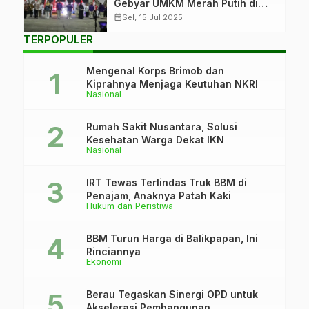
Gebyar UMKM Merah Putih di
PPU
calendar_month
Sel, 15 Jul 2025
TERPOPULER
Mengenal Korps Brimob dan
Kiprahnya Menjaga Keutuhan NKRI
Nasional
Rumah Sakit Nusantara, Solusi
Kesehatan Warga Dekat IKN
Nasional
IRT Tewas Terlindas Truk BBM di
Penajam, Anaknya Patah Kaki
Hukum dan Peristiwa
BBM Turun Harga di Balikpapan, Ini
Rinciannya
Ekonomi
Berau Tegaskan Sinergi OPD untuk
Akselerasi Pembangunan