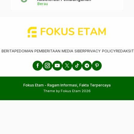
Berau
 BERITA
PEDOMAN PEMBERITAAN MEDIA SIBER
PRIVACY POLICY
REDAKSI
T
Fokus Etam - Ragam Informasi, Fakta Terpercaya
Theme by Fokus Etam 2026