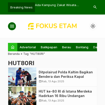
KM dan Pentas Seni
Ada Kampung Zakat Wisata
IRT Tewas Te
search
Breaking News
t Potensi Lokal
Kolam Pemancingan di Sesumpu
Penajam, Ana
menu
light_mode
home
Advertorial
Balikpapan
Berau
Bontang
Daerah
Beranda
»
Tag "HUT80RI"
HUT80RI
Ditpolairud Polda Kaltim Bagikan
Bendera dan Periksa Kapal
calendar_month
Rab, 13 Agu 2025
HUT ke-80 RI di Istana Merdeka
Hadirkan 16 Ribu Undangan
calendar_month
Rab, 13 Agu 2025