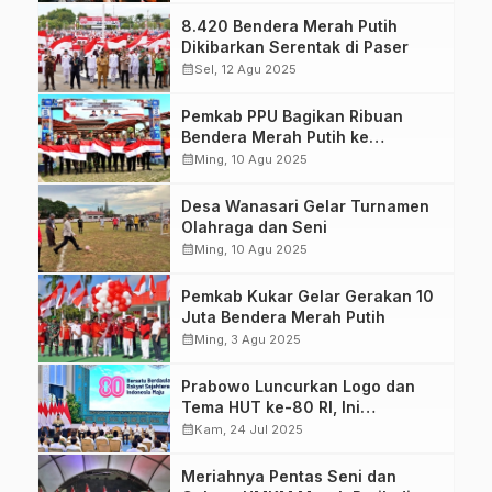
8.420 Bendera Merah Putih
Dikibarkan Serentak di Paser
calendar_month
Sel, 12 Agu 2025
Pemkab PPU Bagikan Ribuan
Bendera Merah Putih ke
Masyarakat
calendar_month
Ming, 10 Agu 2025
Desa Wanasari Gelar Turnamen
Olahraga dan Seni
calendar_month
Ming, 10 Agu 2025
Pemkab Kukar Gelar Gerakan 10
Juta Bendera Merah Putih
calendar_month
Ming, 3 Agu 2025
Prabowo Luncurkan Logo dan
Tema HUT ke-80 RI, Ini
Maknanya
calendar_month
Kam, 24 Jul 2025
Meriahnya Pentas Seni dan