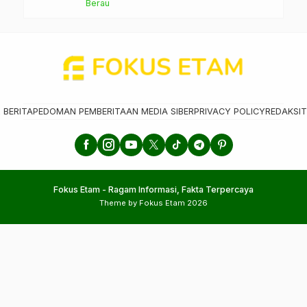
Berau
 BERITA
PEDOMAN PEMBERITAAN MEDIA SIBER
PRIVACY POLICY
REDAKSI
T
Fokus Etam - Ragam Informasi, Fakta Terpercaya
Theme by Fokus Etam 2026