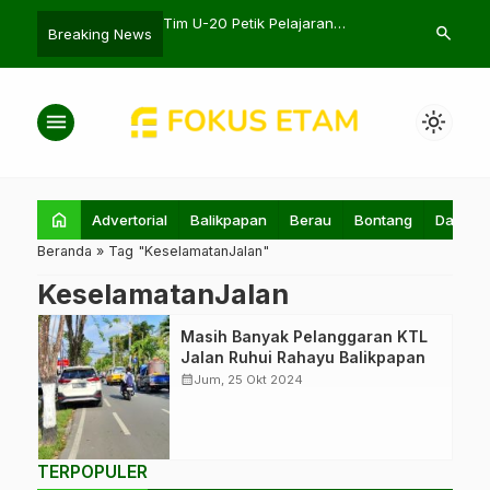
 Putri Butuh Kompetisi
Tim U-20 Petik Pelajaran
KENARI KPI B
search
Breaking News
ional
Berharga di Seoul Earth Cup
Nusantara C
2024
menu
light_mode
home
Advertorial
Balikpapan
Berau
Bontang
Daerah
Beranda
»
Tag "KeselamatanJalan"
KeselamatanJalan
Mobil yang
Masih Banyak Pelanggaran KTL
melanggar aturan
Jalan Ruhui Rahayu Balikpapan
larangan parkir di
calendar_month
Jum, 25 Okt 2024
Jalan Ruhui
Rahayu. (Foto:
FokusEtam.com)
TERPOPULER