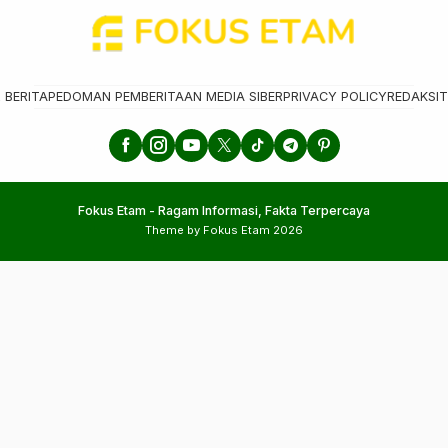
 BERITA
PEDOMAN PEMBERITAAN MEDIA SIBER
PRIVACY POLICY
REDAKSI
T
Fokus Etam - Ragam Informasi, Fakta Terpercaya
Theme by Fokus Etam 2026