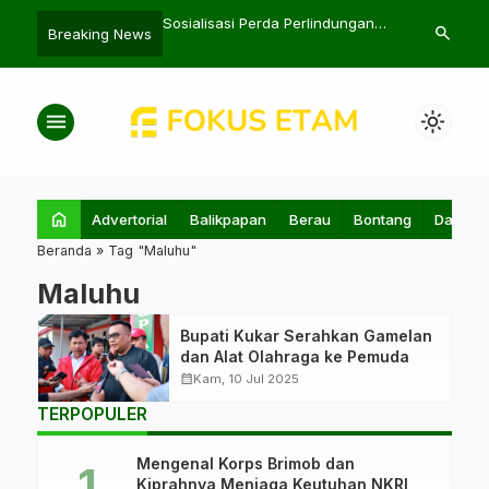
uat Batu Bara Rugikan
Sosialisasi Perda Perlindungan
PLN Percepa
search
Breaking News
anggar Baru
Perempuan Korban Kekerasan
Infrastruktur
menu
light_mode
home
Advertorial
Balikpapan
Berau
Bontang
Daerah
Beranda
»
Tag "Maluhu"
Maluhu
Bupati Kukar Serahkan Gamelan
dan Alat Olahraga ke Pemuda
calendar_month
Kam, 10 Jul 2025
TERPOPULER
Mengenal Korps Brimob dan
Kiprahnya Menjaga Keutuhan NKRI