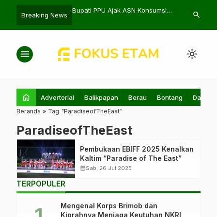
a Buka Kongres
Bupati PPU Ajak ASN Konsumsi
Aksi Satgas 
search
Breaking News
ndonesia ke-8 di IKN
Beras Lokal Benuo Taka
Gagalkan Pe
menu
light_mode
home
Advertorial
Balikpapan
Berau
Bontang
Daerah
Beranda
»
Tag "ParadiseofTheEast"
ParadiseofTheEast
Pembukaan EBIFF 2025 Kenalkan
Kaltim “Paradise of The East”
calendar_month
Sab, 26 Jul 2025
TERPOPULER
Mengenal Korps Brimob dan
Kiprahnya Menjaga Keutuhan NKRI