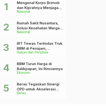
Mengenal Korps Brimob
dan Kiprahnya Menjaga
Nasional
Keutuhan NKRI
Rumah Sakit Nusantara,
Solusi Kesehatan Warga
Nasional
Dekat IKN
IRT Tewas Terlindas Truk
BBM di Penajam,
Hukum dan Peristiwa
Anaknya Patah Kaki
BBM Turun Harga di
Balikpapan, Ini Rinciannya
Ekonomi
Berau Tegaskan Sinergi
OPD untuk Akselerasi
Berau
Pembangunan