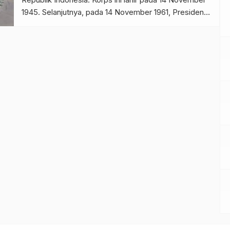
1945. Selanjutnya, pada 14 November 1961, Presiden
pertama Republik Indonesia, Soekarno,
menganugerahi Korps Brimob Polri dengan Pataka
Nugraha Sakanti Yana Utama.