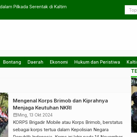
dalam Pilkada Serentak di Kaltim
Pemkab Ber
Bontang
Daerah
Ekonomi
Hukum dan Peristiwa
Kalt
T
an,
Mengenal Korps Brimob dan Kiprahnya
Menjaga Keutuhan NKRI
calendar_month
Ming, 13 Okt 2024
KORPS Brigadir Mobile atau Korps Brimob, berstatus
sebagai korps tertua dalam Kepolisian Negara
Republik Indonesia. Korps ini lahir pada 14 November