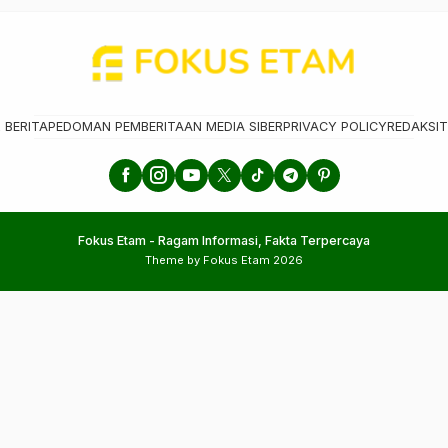
 BERITA
PEDOMAN PEMBERITAAN MEDIA SIBER
PRIVACY POLICY
REDAKSI
T
Fokus Etam - Ragam Informasi, Fakta Terpercaya
Theme by Fokus Etam 2026