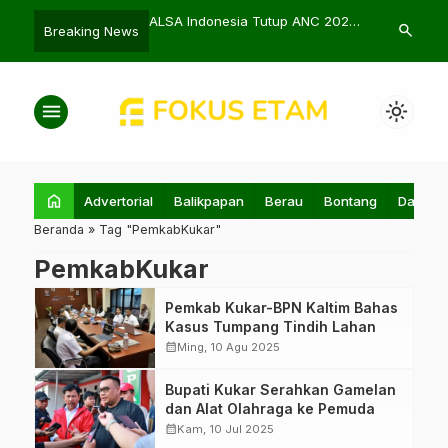
Merah Putih Diluncurkan
ALSA Indonesia Tutup ANC 2025
Basuki Usulk
search
Breaking News
nda
di Samarinda
untuk Keduta
menu
light_mode
home
Advertorial
Balikpapan
Berau
Bontang
Daerah
Beranda
»
Tag "PemkabKukar"
PemkabKukar
Pemkab Kukar-BPN Kaltim Bahas
Kasus Tumpang Tindih Lahan
calendar_month
Ming, 10 Agu 2025
Bupati Kukar Serahkan Gamelan
dan Alat Olahraga ke Pemuda
calendar_month
Kam, 10 Jul 2025