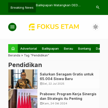
 Rasio Elektrifikasi
Balikpapan Matangkan DED
Kaltim Raih E
search
Breaking News
rik 24 Jam di Paser
Sekolah Baru Mulai Tahun Ini
PON 2024 Usa
menu
light_mode
home
Advertorial
Balikpapan
Berau
Bontang
Daerah
Beranda
»
Tag "Pendidikan"
Pendidikan
Salurkan Seragam Gratis untuk
65.004 Siswa Baru
calendar_month
Sel, 22 Jul 2025
Presiden
Prabowo: Program Kerja Sinergis
Prabowo
dan Strategis itu Penting
Subianto bersama
calendar_month
Kam, 24 Okt 2024
Wakil Presiden