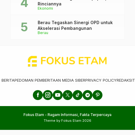
Rinciannya
Ekonomi
Berau Tegaskan Sinergi OPD untuk
Akselerasi Pembangunan
Berau
 BERITA
PEDOMAN PEMBERITAAN MEDIA SIBER
PRIVACY POLICY
REDAKSI
T
Fokus Etam - Ragam Informasi, Fakta Terpercaya
Theme by Fokus Etam 2026