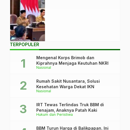
Gibran
Rakabuming Raka
memimpin Sidang
Kabinet Paripurna.
(Foto: BPMI
Setpres)
TERPOPULER
Mengenal Korps Brimob dan
Kiprahnya Menjaga Keutuhan NKRI
Nasional
Rumah Sakit Nusantara, Solusi
Kesehatan Warga Dekat IKN
Nasional
IRT Tewas Terlindas Truk BBM di
Penajam, Anaknya Patah Kaki
Hukum dan Peristiwa
BBM Turun Harga di Balikpapan, Ini