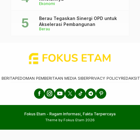
Ekonomi
Berau Tegaskan Sinergi OPD untuk
Akselerasi Pembangunan
Berau
 BERITA
PEDOMAN PEMBERITAAN MEDIA SIBER
PRIVACY POLICY
REDAKSI
T
Fokus Etam - Ragam Informasi, Fakta Terpercaya
Theme by Fokus Etam 2026