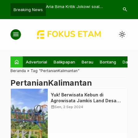
 Bangga Jadi Pemain
Aria Bima Kritik Jokowi soal
Pemkot Sama
search
Breaking News
Pertama di Serie A
Narasi Agenda Besar Politik
Rp588,36 Mil
Pembanguna
menu
light_mode
home
Advertorial
Balikpapan
Berau
Bontang
Daerah
Beranda
»
Tag "PertanianKalimantan"
PertanianKalimantan
Agrowisata
Yuk! Berwisata Kebun di
Jamkis Land
Agrowisata Jamkis Land Desa
Garden di Paser
Kerang
calendar_month
Sen, 2 Sep 2024
mendukung
program Paser
Berbuah dengan
menawarkan