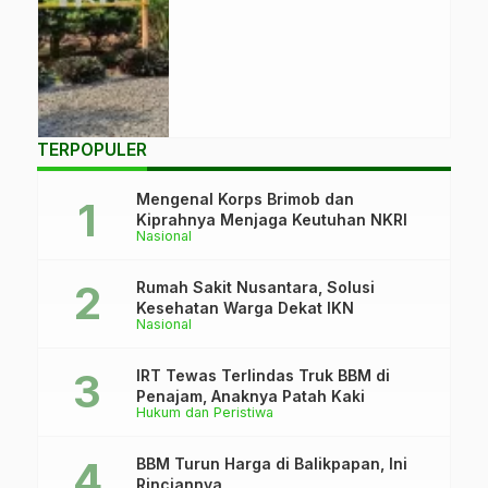
wisata edukasi
pertanian dan
berbagai fasilitas
menarik bagi
pengunjung.
(Foto: Istimewa)
TERPOPULER
Mengenal Korps Brimob dan
Kiprahnya Menjaga Keutuhan NKRI
Nasional
Rumah Sakit Nusantara, Solusi
Kesehatan Warga Dekat IKN
Nasional
IRT Tewas Terlindas Truk BBM di
Penajam, Anaknya Patah Kaki
Hukum dan Peristiwa
BBM Turun Harga di Balikpapan, Ini
Rinciannya