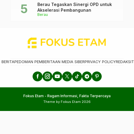
Berau Tegaskan Sinergi OPD untuk
Akselerasi Pembangunan
Berau
 BERITA
PEDOMAN PEMBERITAAN MEDIA SIBER
PRIVACY POLICY
REDAKSI
T
Fokus Etam - Ragam Informasi, Fakta Terpercaya
Theme by Fokus Etam 2026