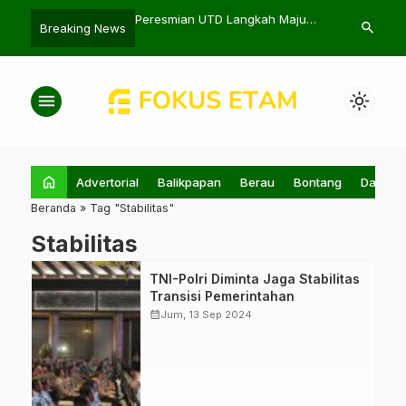
askan Sinergi OPD
Peresmian UTD Langkah Maju
Sri Mulyani: 
search
Breaking News
elerasi Pembangunan
Layanan Kesehatan di Mahulu
Fondasi Ket
menu
light_mode
home
Advertorial
Balikpapan
Berau
Bontang
Daerah
Beranda
»
Tag "Stabilitas"
Stabilitas
Presiden Joko
TNI-Polri Diminta Jaga Stabilitas
Widodo (Jokowi)
Transisi Pemerintahan
memberikan
calendar_month
Jum, 13 Sep 2024
pengarahan
kepada pejabat
TNI dan Polri,
Istana Negara