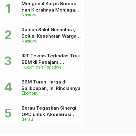
Mengenal Korps Brimob
dan Kiprahnya Menjaga
Nasional
Keutuhan NKRI
Rumah Sakit Nusantara,
Solusi Kesehatan Warga
Nasional
Dekat IKN
IRT Tewas Terlindas Truk
BBM di Penajam,
Hukum dan Peristiwa
Anaknya Patah Kaki
BBM Turun Harga di
Balikpapan, Ini Rinciannya
Ekonomi
Berau Tegaskan Sinergi
OPD untuk Akselerasi
Berau
Pembangunan