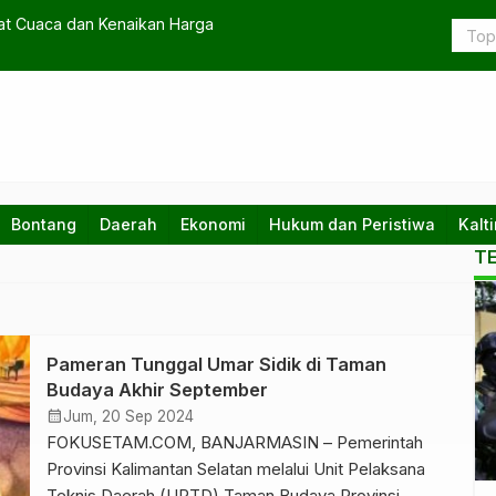
bat Cuaca dan Kenaikan Harga
Sepak Bola 
Bontang
Daerah
Ekonomi
Hukum dan Peristiwa
Kalt
T
Pameran Tunggal Umar Sidik di Taman
ber
Budaya Akhir September
calendar_month
Jum, 20 Sep 2024
FOKUSETAM.COM, BANJARMASIN – Pemerintah
Provinsi Kalimantan Selatan melalui Unit Pelaksana
Teknis Daerah (UPTD) Taman Budaya Provinsi