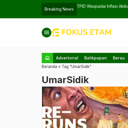
ambi Nusantara
TPID Waspadai Inflasi Aki
Breaking News
menu
home
Advertorial
Balikpapan
Berau
Beranda
»
Tag "UmarSidik"
UmarSidik
UPTD Taman Budaya Kalsel menggelar
pameran tunggal Umar Sidik dari 27 Septem
hingga 4 Oktober 2024. (Foto: Istimewa)