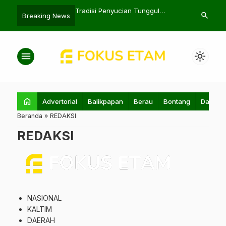
angan ASN dan TNI-Polri
Tradisi Penyucian Tunggul
Serunya Cer
search
Breaking News
lkada 2024
Pelopor Brimob Polda Kaltim
Nasional 202
menu
light_mode
home
Advertorial
Balikpapan
Berau
Bontang
Daerah
Beranda
»
REDAKSI
REDAKSI
NASIONAL
KALTIM
DAERAH