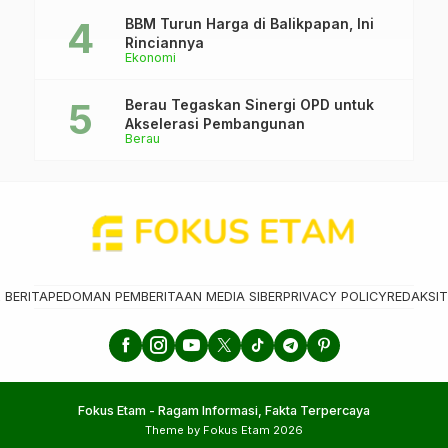
BBM Turun Harga di Balikpapan, Ini
Rinciannya
Ekonomi
Berau Tegaskan Sinergi OPD untuk
Akselerasi Pembangunan
Berau
 BERITA
PEDOMAN PEMBERITAAN MEDIA SIBER
PRIVACY POLICY
REDAKSI
T
Fokus Etam - Ragam Informasi, Fakta Terpercaya
Theme by Fokus Etam 2026