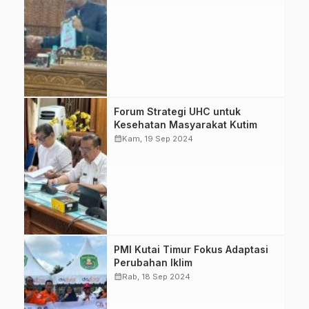
2024, fokus pada
penyerapan
anggaran dan
pembangunan
daerah. (Foto:
Istimewa)
BPJS Kesehatan
Forum Strategi UHC untuk
dan Pemkab
Kesehatan Masyarakat Kutim
Kutim gelar forum
calendar_month
Kam, 19 Sep 2024
untuk capai UHC,
tingkatkan
jaminan
kesehatan bagi
masyarakat. (Foto:
Istimewa)
PMI merayakan
PMI Kutai Timur Fokus Adaptasi
HUT ke-79
Perubahan Iklim
dengan kegiatan
calendar_month
Rab, 18 Sep 2024
adaptasi
perubahan iklim,