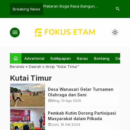
ntang Kejar Target
Plataran Boga Rasa Bangun
Pemkab PPU 
search
Breaking News
Bankeu Kaltim
Teras Hutan Kuliner di IKN
Bendera Mera
Masyarakat
menu
light_mode
home
Advertorial
Balikpapan
Berau
Bontang
Daerah
Beranda
»
Daerah
»
Arsip "Kutai Timur"
Kutai Timur
Desa Wanasari Gelar Turnamen
Olahraga dan Seni
calendar_month
Ming, 10 Agu 2025
Pembekalan
Pemkab Kutim Dorong Partisipasi
partisipasi publik
Masyarakat dalam Pilkada
untuk Pilkada
calendar_month
Jum, 18 Okt 2024
2024. (Foto: