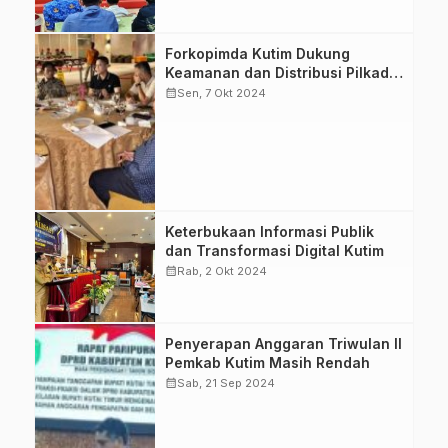
Prokopim)
Pemkab Kutai
Forkopimda Kutim Dukung
Timur menggelar
Keamanan dan Distribusi Pilkada
rapat Forkopimda
2024
calendar_month
Sen, 7 Okt 2024
untuk memastikan
keamanan dan
distribusi logistik
Pilkada 2024.
(Foto: Prokopim)
KutaiTimur,
Keterbukaan Informasi Publik
TransformasiDigital,
dan Transformasi Digital Kutim
KeterbukaanInformasi,
calendar_month
Rab, 2 Okt 2024
GoodGovernance,
SPBE
DPRD Kutai Timur
Penyerapan Anggaran Triwulan II
adakan Sidang
Pemkab Kutim Masih Rendah
Paripurna untuk
calendar_month
Sab, 21 Sep 2024
menyampaikan
tanggapan Bupati
terkait Raperda