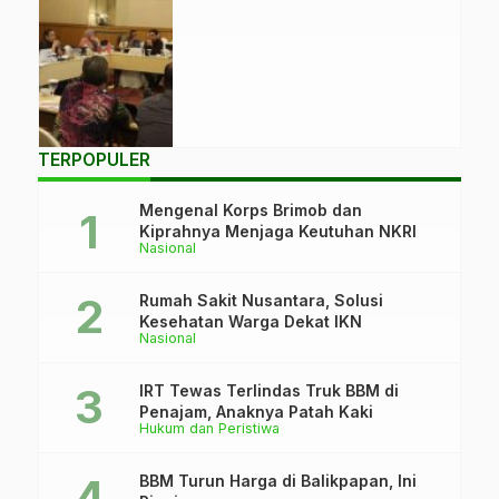
keuangan Rp32,6
miliar ke
Kabupaten Kutai
Timur untuk tahun
2024. (Foto:
Istimewa)
TERPOPULER
Mengenal Korps Brimob dan
Kiprahnya Menjaga Keutuhan NKRI
Nasional
Rumah Sakit Nusantara, Solusi
Kesehatan Warga Dekat IKN
Nasional
IRT Tewas Terlindas Truk BBM di
Penajam, Anaknya Patah Kaki
Hukum dan Peristiwa
BBM Turun Harga di Balikpapan, Ini