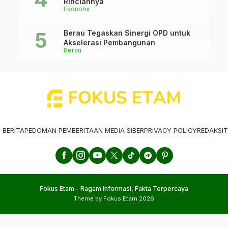
Rinciannya
Ekonomi
Berau Tegaskan Sinergi OPD untuk
Akselerasi Pembangunan
Berau
 BERITA
PEDOMAN PEMBERITAAN MEDIA SIBER
PRIVACY POLICY
REDAKSI
T
Fokus Etam - Ragam Informasi, Fakta Terpercaya
Theme by Fokus Etam 2026