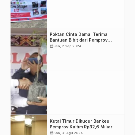
penghijauan, dan
pelatihan di
Sangatta. (Foto:
Istimewa)
Pemerintah
Poktan Cinta Damai Terima
Provinsi
Bantuan Bibit dari Pemprov
Kalimantan Timur
Kaltim
calendar_month
Sen, 2 Sep 2024
serahkan 200
bibit pohon dan
8.000 ikan lele ke
Kelompok Tani
Cinta Damai di
Kutai Timur untuk
dukung
ketahanan
pangan. (Foto:
Istimewa)
Pemprov
Kutai Timur Dikucur Bankeu
Kalimantan Timur
Pemprov Kaltim Rp32,6 Miliar
salurkan bantuan
calendar_month
Sab, 31 Agu 2024