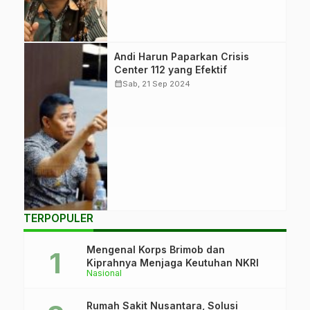
Priyo Raharjo.
(Foto: Pemprov
Kaltim)
Wali Kota
Andi Harun Paparkan Crisis
Samarinda, Andi
Center 112 yang Efektif
Harun, memimpin
calendar_month
Sab, 21 Sep 2024
audiensi tentang
Samarinda Crisis
Center 112 untuk
meningkatkan
keamanan dan
pelayanan publik
di kota. (Foto:
Diskominfo)
TERPOPULER
Mengenal Korps Brimob dan
Kiprahnya Menjaga Keutuhan NKRI
Nasional
Rumah Sakit Nusantara, Solusi