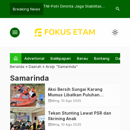
apan Verifikasi Ijazah
TNI-Polri Diminta Jaga Stabilitas
Pembangunan
search
Breaking News
cara Faktual
Transisi Pemerintahan
Fokus untuk 
menu
light_mode
home
Advertorial
Balikpapan
Berau
Bontang
Daerah
Beranda
»
Daerah
»
Arsip "Samarinda"
Samarinda
Aksi Bersih Sungai Karang
Mumus Libatkan Puluhan
Ketinting
calendar_month
Ming, 10 Agu 2025
Tekan Stunting Lewat PSR dan
Skrining Anak
calendar_month
Ming, 10 Agu 2025