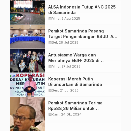
ALSA Indonesia Tutup ANC 2025
di Samarinda
calendar_month
Ming, 3 Agu 2025
Pemkot Samarinda Pasang
Target Pengembangan RSUD IA
Moeis
calendar_month
Sel, 29 Jul 2025
Antusiasme Warga dan
Meriahnya EBIFF 2025 di
Samarinda
calendar_month
Ming, 27 Jul 2025
Koperasi Merah Putih
Diluncurkan di Samarinda
calendar_month
Sen, 21 Jul 2025
Kabag
Pemkot Samarinda Terima
Administrasi
Rp588,36 Miliar untuk
Pembangunan
Pembangunan
calendar_month
Kam, 24 Okt 2024
Setdakot
Samarinda, Suryo