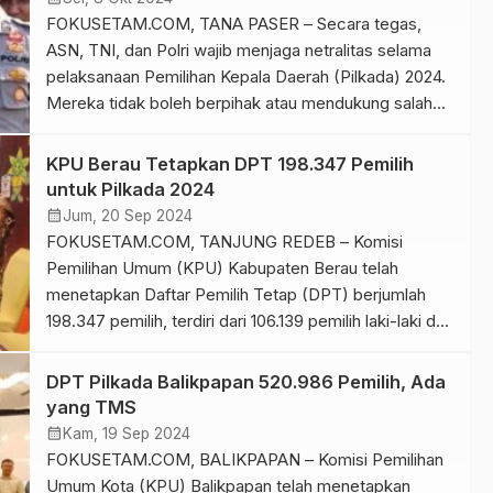
FOKUSETAM.COM, TANA PASER – Secara tegas,
ASN, TNI, dan Polri wajib menjaga netralitas selama
pelaksanaan Pemilihan Kepala Daerah (Pilkada) 2024.
Mereka tidak boleh berpihak atau mendukung salah
satu pasangan calon.
KPU Berau Tetapkan DPT 198.347 Pemilih
untuk Pilkada 2024
calendar_month
Jum, 20 Sep 2024
FOKUSETAM.COM, TANJUNG REDEB – Komisi
Pemilihan Umum (KPU) Kabupaten Berau telah
menetapkan Daftar Pemilih Tetap (DPT) berjumlah
198.347 pemilih, terdiri dari 106.139 pemilih laki-laki dan
92.208 pemilih perempuan.
k
DPT Pilkada Balikpapan 520.986 Pemilih, Ada
yang TMS
calendar_month
Kam, 19 Sep 2024
FOKUSETAM.COM, BALIKPAPAN – Komisi Pemilihan
Umum Kota (KPU) Balikpapan telah menetapkan