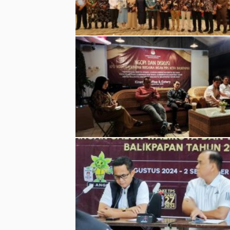
KPU Balikpapan mengingatkan pentingnya
edukasi politik dan peran media untuk
mencegah hoaks dan ujaran kebencian
menjelang Pilkada 2024. (Foto:
FokusEtam.Com)
Rahmad Mas'ud (kiri) bersama Bagus Suse
sebelum menjalani pemeriksaan kesehatan 
RS Kanujoso Djatiwibowo pada 1 Septembe
2024. (Foto: FokusEtam.Com)