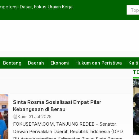
petensi Dasar, Fokus Uraian Kerja
Tiga Skenar
Bontang
Daerah
Ekonomi
Hukum dan Peristiwa
Kalt
T
Sinta Rosma Sosialisasi Empat Pilar
Kebangsaan di Berau
calendar_month
Kam, 31 Jul 2025
FOKUSETAM.COM, TANJUNG REDEB – Senator
Dewan Perwakilan Daerah Republik Indonesia (DPD
RI) daerah pemilihan Kalimantan Timur, Sinta Rosma