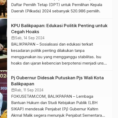
Daftar Pemilih Tetap (DPT) untuk Pemilihan Kepala
Daerah (Pilkada) 2024 sebanyak 520.986 pemilih.
KPU Balikpapan: Edukasi Politik Penting untuk
Cegah Hoaks
calendar_month
Sab, 14 Sep 2024
BALIKPAPAN – Sosialisasi dan edukasi terkait
kesadaran politik penting dilakukan tanpa
menggunakan isu yang mengganggu stabilitas. Isu
hoaks dan ujaran kebencian berpotensi menjadi unsur
pidana.
tyo
Pj Gubernur Didesak Putuskan Pjs Wali Kota
di
Balikpapan
r
calendar_month
Rab, 11 Sep 2024
FOKUSETAM.COM, BALIKPAPAN – Lembaga
Bantuan Hukum dan Studi Kebijakan Publik (LBH
SIKAP) mendesak Penjabat (Pj) Gubernur Kaltim
Akmal Malik segera menunjuk Penjabat Sementara