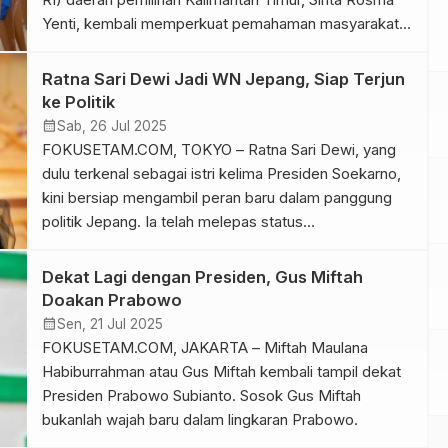
Yenti, kembali memperkuat pemahaman masyarakat
tentang nilai-nilai luhur bangsa dengan menggelar
sosialisasi empat pilar kebangsaan di Kecamatan
Ratna Sari Dewi Jadi WN Jepang, Siap Terjun
Teluk Bayur, Kabupaten Berau, Selasa (29/7/2025).
ke Politik
calendar_month
Sab, 26 Jul 2025
FOKUSETAM.COM, TOKYO – Ratna Sari Dewi, yang
dulu terkenal sebagai istri kelima Presiden Soekarno,
kini bersiap mengambil peran baru dalam panggung
politik Jepang. Ia telah melepas status
kewarganegaraan Indonesia dan resmi menjadi warga
negara Jepang demi mendirikan partai politik bernama
Dekat Lagi dengan Presiden, Gus Miftah
Heiwa 12.
Doakan Prabowo
calendar_month
Sen, 21 Jul 2025
FOKUSETAM.COM, JAKARTA – Miftah Maulana
Habiburrahman atau Gus Miftah kembali tampil dekat
Presiden Prabowo Subianto. Sosok Gus Miftah
bukanlah wajah baru dalam lingkaran Prabowo.