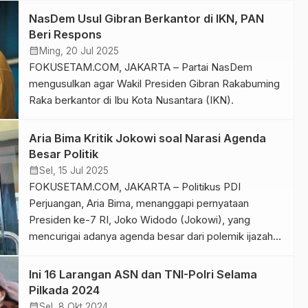
NasDem Usul Gibran Berkantor di IKN, PAN
Beri Respons
calendar_month
Ming, 20 Jul 2025
FOKUSETAM.COM, JAKARTA – Partai NasDem
mengusulkan agar Wakil Presiden Gibran Rakabuming
Raka berkantor di Ibu Kota Nusantara (IKN).
Aria Bima Kritik Jokowi soal Narasi Agenda
Besar Politik
calendar_month
Sel, 15 Jul 2025
FOKUSETAM.COM, JAKARTA – Politikus PDI
Perjuangan, Aria Bima, menanggapi pernyataan
Presiden ke-7 RI, Joko Widodo (Jokowi), yang
mencurigai adanya agenda besar dari polemik ijazah
palsu dan wacana pemakzulan Wakil Presiden Gibran
024.
Rakabuming Raka.
Ini 16 Larangan ASN dan TNI-Polri Selama
Pilkada 2024
calendar_month
Sel, 8 Okt 2024