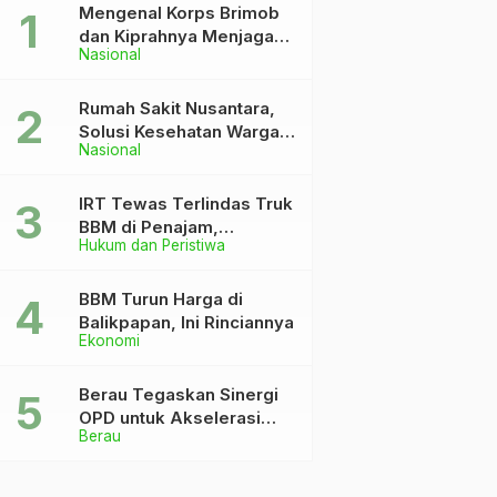
Mengenal Korps Brimob
dan Kiprahnya Menjaga
Nasional
Keutuhan NKRI
Rumah Sakit Nusantara,
Solusi Kesehatan Warga
Nasional
Dekat IKN
IRT Tewas Terlindas Truk
BBM di Penajam,
Hukum dan Peristiwa
Anaknya Patah Kaki
BBM Turun Harga di
Balikpapan, Ini Rinciannya
Ekonomi
Berau Tegaskan Sinergi
OPD untuk Akselerasi
Berau
Pembangunan