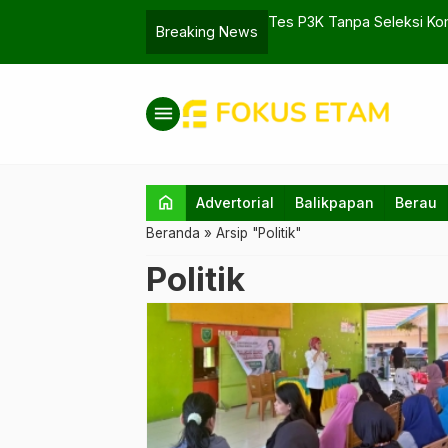
 Ditemukan Unsur Logam
Tes P3K Tanpa Seleksi Kom
Breaking News
menu
home
Advertorial
Balikpapan
Berau
Beranda
»
Arsip "Politik"
Politik