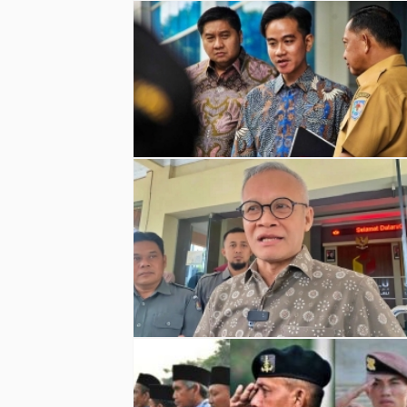
ASN, TNI, dan Polri wajib netral di Pilkada 2
(Foto: Istimewa)