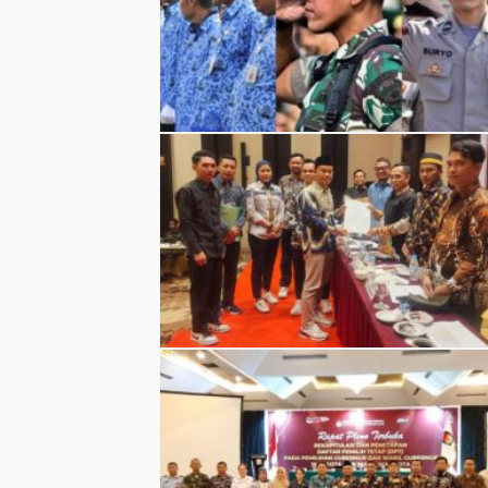
KPU Berau mengumumkan DPT berjumlah
198.347 pemilih untuk Pilkada 2024. (Foto:
Istimewa)
KPU Balikpapan menetapkan DPT sebanya
520.986 pemilih untuk Pilkada 2024. (Foto:
Istimewa)