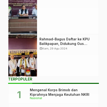
menjalani
pemeriksaan
kesehatan di
RSKD Balikpapan.
(Foto:
FokusEtam.com)
Rahmad Mas'ud-
Rahmad-Bagus Daftar ke KPU
Bagus Susetyo
Balikpapan, Didukung Gus
memberikan
Muwafiq
calendar_month
Kam, 29 Agu 2024
keterangan usai
mendaftar di KPU
Kota Balikpapan.
(Foto:
FokusEtam.com)
TERPOPULER
Mengenal Korps Brimob dan
Kiprahnya Menjaga Keutuhan NKRI
Nasional