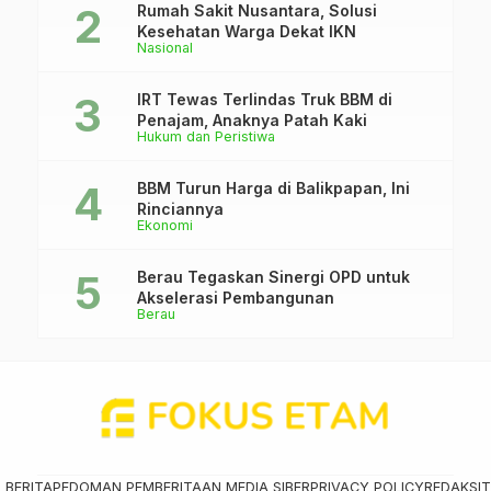
Rumah Sakit Nusantara, Solusi
Kesehatan Warga Dekat IKN
Nasional
IRT Tewas Terlindas Truk BBM di
Penajam, Anaknya Patah Kaki
Hukum dan Peristiwa
BBM Turun Harga di Balikpapan, Ini
Rinciannya
Ekonomi
Berau Tegaskan Sinergi OPD untuk
Akselerasi Pembangunan
Berau
 BERITA
PEDOMAN PEMBERITAAN MEDIA SIBER
PRIVACY POLICY
REDAKSI
T