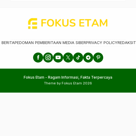
 BERITA
PEDOMAN PEMBERITAAN MEDIA SIBER
PRIVACY POLICY
REDAKSI
T
Fokus Etam - Ragam Informasi, Fakta Terpercaya
Theme by Fokus Etam 2026