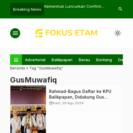
aih Kemenangan
Kemenhub Luncurkan Confirm
BBM di Kalti
search
Breaking News
i Pegadaian Liga 2
Module untuk Keselamatan Kapal
Pertamax Jad
menu
light_mode
home
Advertorial
Balikpapan
Berau
Bontang
Daerah
Beranda
»
Tag "GusMuwafiq"
GusMuwafiq
Rahmad Mas'ud-
Rahmad-Bagus Daftar ke KPU
Bagus Susetyo
Balikpapan, Didukung Gus
memberikan
Muwafiq
calendar_month
Kam, 29 Agu 2024
keterangan usai
mendaftar di KPU
Kota Balikpapan.
(Foto: