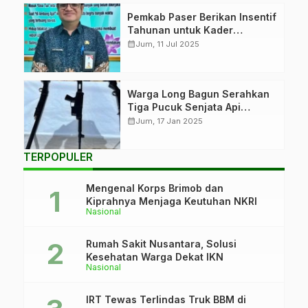
Pemkab Paser Berikan Insentif
Tahunan untuk Kader
Posyandu
calendar_month
Jum, 11 Jul 2025
Tiga pucuk senjata
Warga Long Bagun Serahkan
api rakitan yang
Tiga Pucuk Senjata Api
diserahkan warga
Rakitan
calendar_month
Jum, 17 Jan 2025
Long Bagun kepada
Satgas Pamtas RI-
TERPOPULER
Malaysia Yon Zipur
8/SMG. (Foto:
Mengenal Korps Brimob dan
Pendam VI/Mlw)
Kiprahnya Menjaga Keutuhan NKRI
Nasional
Rumah Sakit Nusantara, Solusi
Kesehatan Warga Dekat IKN
Nasional
IRT Tewas Terlindas Truk BBM di