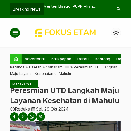
7 Lolos ke Final Piala
Menteri Basuki: PUPR Akan
Persipa Rai
search
Breaking News
tih Kurang Suka
Bangun 20 Sabo Dam di Ternate
Perdana di P
2024/25
menu
light_mode
home
Advertorial
Balikpapan
Berau
Bontang
Daerah
Beranda
»
Daerah
»
Mahakam Ulu
»
Peresmian UTD Langkah
Maju Layanan Kesehatan di Mahulu
Mahakam Ulu
Peresmian UTD Langkah Maju
Layanan Kesehatan di Mahulu
account_circle
calendar_month
Redaksi
Sel, 29 Okt 2024