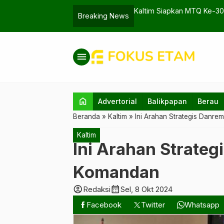
man RI untuk Pelayanan
Kaltim Siapkan MTQ Ke-30 
Breaking News
menu
home
Advertorial
Balikpapan
Berau
Beranda
»
Kaltim
»
Ini Arahan Strategis Danr
Kaltim
Ini Arahan Strate
Komandan
account_circle
calendar_month
Redaksi
Sel, 8 Okt 2024
Facebook
Twitter
Whatsapp