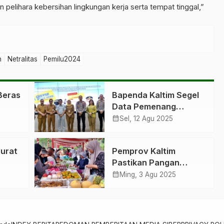
n pelihara kebersihan lingkungan kerja serta tempat tinggal,”
n
Netralitas
Pemilu2024
Beras
Bapenda Kaltim Segel
Data Pemenang
Gebyar Pajak 2025
calendar_month
Sel, 12 Agu 2025
rurat
Pemprov Kaltim
Pastikan Pangan
Murah Hingga
calendar_month
Ming, 3 Agu 2025
Perbatasan