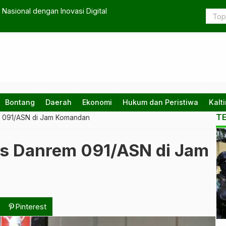
Nasional dengan Inovasi Digital
Borneo FC 
Bontang
Daerah
Ekonomi
Hukum dan Peristiwa
Kalt
T
em 091/ASN di Jam Komandan
Ko
gis Danrem 091/ASN di Jam
te
da
na
Pinterest