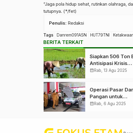
“Jaga pola hidup sehat, rutinkan olahraga, da
tutupnya. (*/fet)
Penulis
: Redaksi
Tags
Danrem091ASN
HUT79TNI
Ketakwaa
BERITA TERKAIT
Siapkan 506 Ton 
Antisipasi Krisis
Pangan di Kaltim
calendar_month
Rab, 13 Agu 2025
Operasi Pasar Da
Pangan untuk
Mahakam Ulu
calendar_month
Rab, 6 Agu 2025