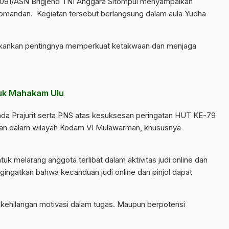
91/ASN Brigjend TNI Anggara Sitompul menyampaikan
Komandan. Kegiatan tersebut berlangsung dalam aula Yudha
kankan pentingnya memperkuat ketakwaan dan menjaga
tuk Mahakam Ulu
pada Prajurit serta PNS atas kesuksesan peringatan HUT KE-79
an dalam wilayah
Kodam VI Mulawarman
, khususnya
k melarang anggota terlibat dalam aktivitas judi online dan
gingatkan bahwa kecanduan judi online dan pinjol dapat
a kehilangan motivasi dalam tugas. Maupun berpotensi