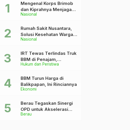
Mengenal Korps Brimob
dan Kiprahnya Menjaga
Nasional
Keutuhan NKRI
Rumah Sakit Nusantara,
Solusi Kesehatan Warga
Nasional
Dekat IKN
IRT Tewas Terlindas Truk
BBM di Penajam,
Hukum dan Peristiwa
Anaknya Patah Kaki
BBM Turun Harga di
Balikpapan, Ini Rinciannya
Ekonomi
Berau Tegaskan Sinergi
OPD untuk Akselerasi
Berau
Pembangunan