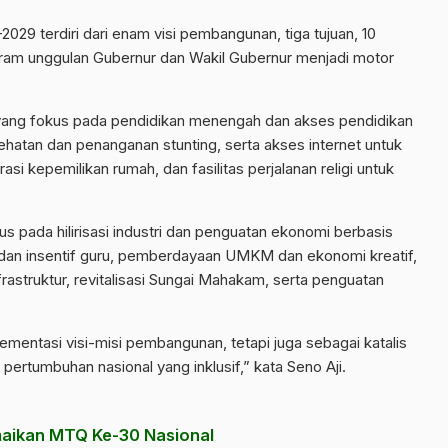
29 terdiri dari enam visi pembangunan, tiga tujuan, 10
gram unggulan Gubernur dan Wakil Gubernur menjadi motor
, yang fokus pada pendidikan menengah dan akses pendidikan
ehatan dan penanganan stunting, serta akses internet untuk
i kepemilikan rumah, dan fasilitas perjalanan religi untuk
s pada hilirisasi industri dan penguatan ekonomi berbasis
 dan insentif guru, pemberdayaan UMKM dan ekonomi kreatif,
astruktur, revitalisasi Sungai Mahakam, serta penguatan
ementasi visi-misi pembangunan, tetapi juga sebagai katalis
pertumbuhan nasional yang inklusif,” kata Seno Aji.
amaikan MTQ Ke-30 Nasional