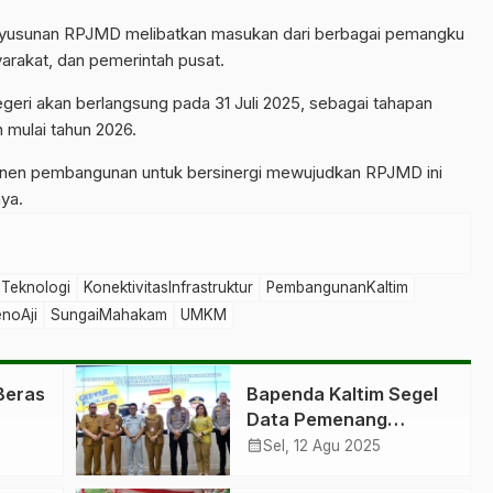
yusunan RPJMD melibatkan masukan dari berbagai pemangku
arakat, dan pemerintah pusat.
eri akan berlangsung pada 31 Juli 2025, sebagai tahapan
mulai tahun 2026.
onen pembangunan untuk bersinergi mewujudkan RPJMD ini
ya.
iTeknologi
KonektivitasInfrastruktur
PembangunanKaltim
noAji
SungaiMahakam
UMKM
Beras
Bapenda Kaltim Segel
Data Pemenang
Gebyar Pajak 2025
calendar_month
Sel, 12 Agu 2025