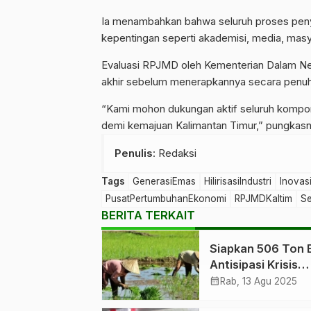
Ia menambahkan bahwa seluruh proses pen
kepentingan seperti akademisi, media, masy
Evaluasi RPJMD oleh Kementerian Dalam Neg
akhir sebelum menerapkannya secara penuh 
“Kami mohon dukungan aktif seluruh komp
demi kemajuan Kalimantan Timur,” pungkasn
Penulis
: Redaksi
Tags
GenerasiEmas
HilirisasiIndustri
Inovas
PusatPertumbuhanEkonomi
RPJMDKaltim
Se
BERITA TERKAIT
Siapkan 506 Ton 
Antisipasi Krisis
Pangan di Kaltim
calendar_month
Rab, 13 Agu 2025