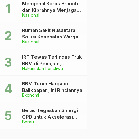
Mengenal Korps Brimob
dan Kiprahnya Menjaga
Nasional
Keutuhan NKRI
Rumah Sakit Nusantara,
Solusi Kesehatan Warga
Nasional
Dekat IKN
IRT Tewas Terlindas Truk
BBM di Penajam,
Hukum dan Peristiwa
Anaknya Patah Kaki
BBM Turun Harga di
Balikpapan, Ini Rinciannya
Ekonomi
Berau Tegaskan Sinergi
OPD untuk Akselerasi
Berau
Pembangunan