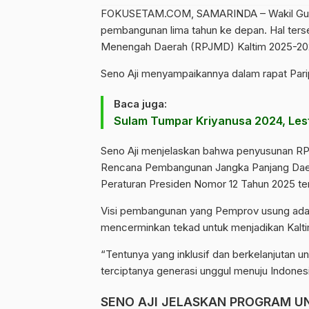
FOKUSETAM.COM
, SAMARINDA – Wakil Gu
pembangunan lima tahun ke depan. Hal ter
Menengah Daerah (RPJMD) Kaltim 2025-2029
Seno Aji menyampaikannya dalam rapat Parip
Baca juga:
Sulam Tumpar Kriyanusa 2024, Les
Seno Aji menjelaskan bahwa penyusunan R
Rencana Pembangunan Jangka Panjang Daer
Peraturan Presiden Nomor 12 Tahun 2025 t
Visi pembangunan yang Pemprov usung adala
mencerminkan tekad untuk menjadikan Kalt
“Tentunya yang inklusif dan berkelanjutan 
terciptanya generasi unggul menuju Indonesi
SENO AJI JELASKAN PROGRAM 