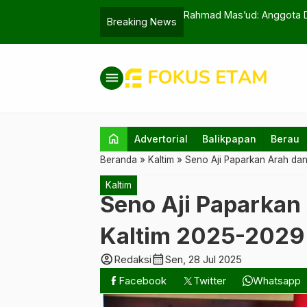
si Daerah
Rahmad Mas’ud: Anggota D
Breaking News
menu
home
Advertorial
Balikpapan
Berau
Beranda
»
Kaltim
»
Seno Aji Paparkan Arah da
Kaltim
Seno Aji Paparkan
Kaltim 2025-2029
account_circle
calendar_month
Redaksi
Sen, 28 Jul 2025
Facebook
Twitter
Whatsapp