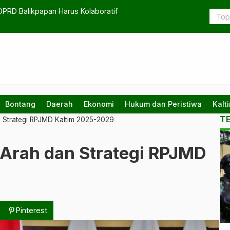
PRD Balikpapan Harus Kolaboratif
Pertumbuha
Bontang
Daerah
Ekonomi
Hukum dan Peristiwa
Kalt
T
n Strategi RPJMD Kaltim 2025-2029
Ko
 Arah dan Strategi RPJMD
te
da
na
Pinterest