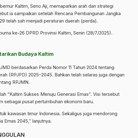
bernur Kaltim,
Seno Aji
, memaparkan arah dan strategi
sebut ia sampaikan setelah Rencana Pembangunan Jangka
 telah sah menjadi peraturan daerah (perda).
urna ke-26 DPRD Provinsi Kaltim, Senin (28/7/2025).
tarikan Budaya Kaltim
PJMD berdasarkan Perda Nomor 11 Tahun 2024 tentang
ah (RPJPD) 2025–2045. Bahkan telah selaras juga dengan
entang RPJMN.
h “Kaltim Sukses Menuju Generasi Emas”. Visi tersebut
im sebagai pusat pertumbuhan ekonomi baru.
untuk kawasan timur Indonesia. Sekaligus juga mendorong
a Emas 2045,” lanjutnya.
UNGGULAN