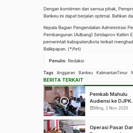
Dengan komitmen dari semua pihak, Pempro
Bankeu ini dapat berjalan optimal. Bahkan
Kepala Bagian Pengendalian Administrasi P
Pembangunan (Adbang) Setdaprov Kaltim Erw
pemerintah kabupaten/kota terkait menghadi
Balikpapan. (*/fet)
Penulis
: Redaksi
Tags
Anggaran
Bankeu
KalimantanTimur
BERITA TERKAIT
Pemkab Mahulu
Audiensi ke DJPK
Bahas Dana Trans
calendar_month
Ming, 2 Nov 2025
Daerah
Operasi Pasar Da