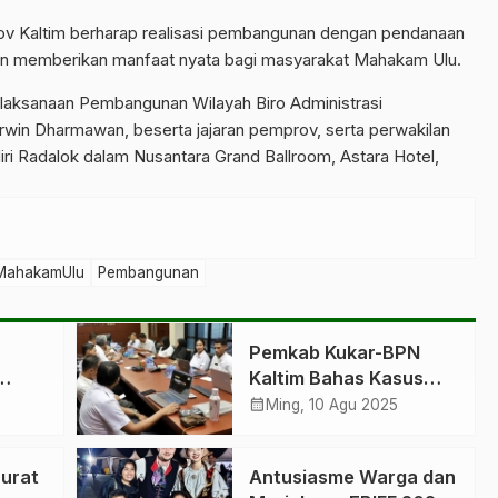
v Kaltim berharap realisasi pembangunan dengan pendanaan
 dan memberikan manfaat nyata bagi masyarakat Mahakam Ulu.
elaksanaan Pembangunan Wilayah Biro Administrasi
in Dharmawan, beserta jajaran pemprov, serta perwakilan
ri Radalok dalam Nusantara Grand Ballroom, Astara Hotel,
MahakamUlu
Pembangunan
Pemkab Kukar-BPN
Kaltim Bahas Kasus
fer
Tumpang Tindih Lahan
calendar_month
Ming, 10 Agu 2025
rurat
Antusiasme Warga dan