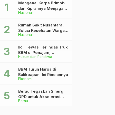
Mengenal Korps Brimob
dan Kiprahnya Menjaga
Nasional
Keutuhan NKRI
Rumah Sakit Nusantara,
Solusi Kesehatan Warga
Nasional
Dekat IKN
IRT Tewas Terlindas Truk
BBM di Penajam,
Hukum dan Peristiwa
Anaknya Patah Kaki
BBM Turun Harga di
Balikpapan, Ini Rinciannya
Ekonomi
Berau Tegaskan Sinergi
OPD untuk Akselerasi
Berau
Pembangunan