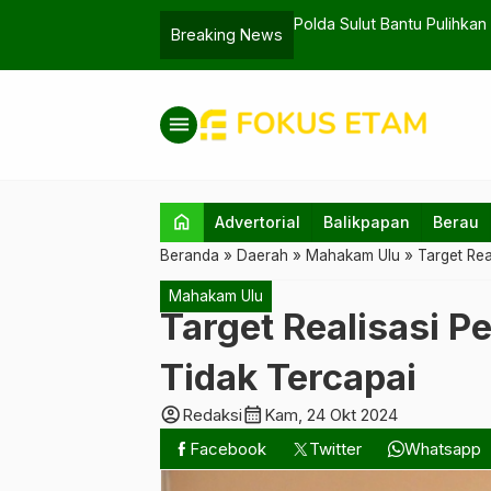
Trauma Korban KM Barcelona
Bontang Atasi 
Breaking News
menu
home
Advertorial
Balikpapan
Berau
Beranda
»
Daerah
»
Mahakam Ulu
»
Target Re
Mahakam Ulu
Target Realisasi 
Tidak Tercapai
account_circle
calendar_month
Redaksi
Kam, 24 Okt 2024
Facebook
Twitter
Whatsapp