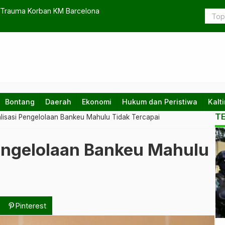
Banjir dan Infrastruktur Pakai Bankeu
Bontang
Daerah
Ekonomi
Hukum dan Peristiwa
Kalt
T
alisasi Pengelolaan Bankeu Mahulu Tidak Tercapai
Ko
Pengelolaan Bankeu Mahulu
te
da
na
Pinterest