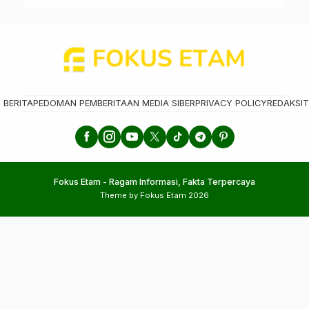
 BERITA
PEDOMAN PEMBERITAAN MEDIA SIBER
PRIVACY POLICY
REDAKSI
T
Fokus Etam - Ragam Informasi, Fakta Terpercaya
Theme by Fokus Etam 2026