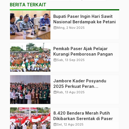
BERITA TERKAIT
Bupati Paser Ingin Hari Sawit
Nasional Berdampak ke Petani
calendar_month
Ming, 2 Nov 2025
Pemkab Paser Ajak Pelajar
Kurangi Pemborosan Pangan
calendar_month
Sab, 13 Sep 2025
Jambore Kader Posyandu
2025 Perkuat Peran
Kesehatan Paser
calendar_month
Rab, 13 Agu 2025
8.420 Bendera Merah Putih
Dikibarkan Serentak di Paser
calendar_month
Sel, 12 Agu 2025