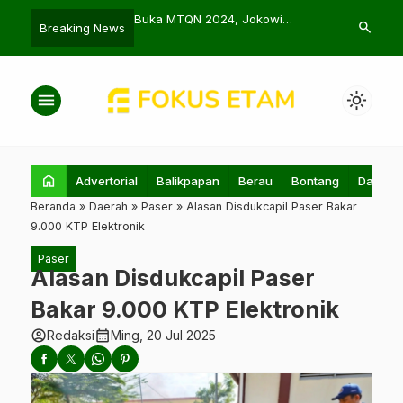
 Balikpapan Urban
Buka MTQN 2024, Jokowi
Rahmad-Bagus
search
Breaking News
Center 2025
Tekankan Penguatan Nilai Al-
Pemeriksaan
Qur’an
menu
light_mode
home
Advertorial
Balikpapan
Berau
Bontang
Daerah
Beranda
»
Daerah
»
Paser
»
Alasan Disdukcapil Paser Bakar
9.000 KTP Elektronik
Paser
Alasan Disdukcapil Paser
Bakar 9.000 KTP Elektronik
account_circle
calendar_month
Redaksi
Ming, 20 Jul 2025