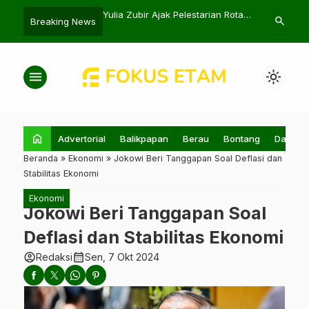
Diminta Jaga Stabilitas
Yulia Zubir Ajak Pelestarian Rotan
BRI Liga 1: B
search
Breaking News
Pemerintahan
dan Ulin untuk Ekonomi
United, Ujian
menu
light_mode
home
Advertorial
Balikpapan
Berau
Bontang
Daerah
Beranda
»
Ekonomi
»
Jokowi Beri Tanggapan Soal Deflasi dan
Stabilitas Ekonomi
Ekonomi
Jokowi Beri Tanggapan Soal
Deflasi dan Stabilitas Ekonomi
account_circle
calendar_month
Redaksi
Sen, 7 Okt 2024