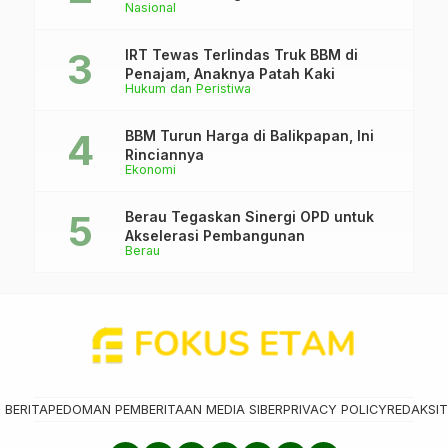
Nasional
IRT Tewas Terlindas Truk BBM di
Penajam, Anaknya Patah Kaki
Hukum dan Peristiwa
BBM Turun Harga di Balikpapan, Ini
Rinciannya
Ekonomi
Berau Tegaskan Sinergi OPD untuk
Akselerasi Pembangunan
Berau
 BERITA
PEDOMAN PEMBERITAAN MEDIA SIBER
PRIVACY POLICY
REDAKSI
T