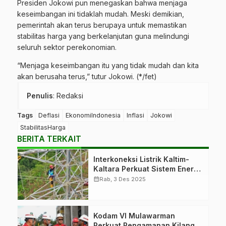
Presiden Jokowi pun menegaskan bahwa menjaga
keseimbangan ini tidaklah mudah. Meski demikian,
pemerintah akan terus berupaya untuk memastikan
stabilitas harga yang berkelanjutan guna melindungi
seluruh sektor perekonomian.
“Menjaga keseimbangan itu yang tidak mudah dan kita
akan berusaha terus,” tutur Jokowi. (*/fet)
Penulis
: Redaksi
Tags
Deflasi
EkonomiIndonesia
Inflasi
Jokowi
StabilitasHarga
BERITA TERKAIT
Interkoneksi Listrik Kaltim-
Kaltara Perkuat Sistem Energi
Baru
calendar_month
Rab, 3 Des 2025
Kodam VI Mulawarman
Perkuat Pengamanan Kilang