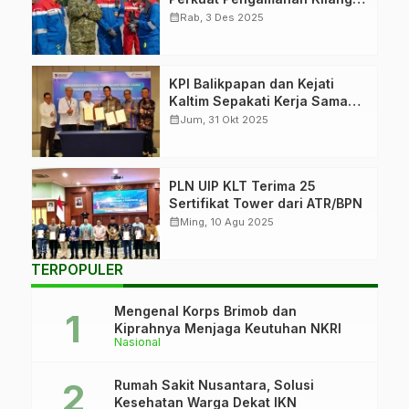
Balikpapan
calendar_month
Rab, 3 Des 2025
KPI Balikpapan dan Kejati
Kaltim Sepakati Kerja Sama
Hukum
calendar_month
Jum, 31 Okt 2025
PLN UIP KLT Terima 25
Sertifikat Tower dari ATR/BPN
calendar_month
Ming, 10 Agu 2025
TERPOPULER
Mengenal Korps Brimob dan
Kiprahnya Menjaga Keutuhan NKRI
Nasional
Rumah Sakit Nusantara, Solusi
Kesehatan Warga Dekat IKN