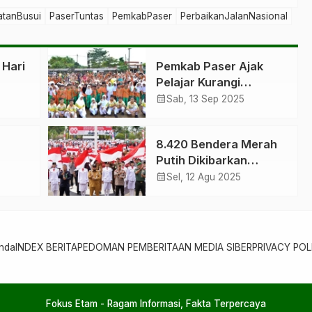
tanBusui
PaserTuntas
PemkabPaser
PerbaikanJalanNasional
 Hari
Pemkab Paser Ajak
Pelajar Kurangi
ani
Pemborosan Pangan
calendar_month
Sab, 13 Sep 2025
8.420 Bendera Merah
Putih Dikibarkan
Serentak di Paser
calendar_month
Sel, 12 Agu 2025
nda
INDEX BERITA
PEDOMAN PEMBERITAAN MEDIA SIBER
PRIVACY POL
Fokus Etam - Ragam Informasi, Fakta Terpercaya