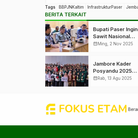
Tags
BBPJNKaltim
InfrastrukturPaser
Jemba
BERITA TERKAIT
Bupati Paser Ingin
Sawit Nasional
Berdampak ke Pet
calendar_month
Ming, 2 Nov 2025
Jambore Kader
Posyandu 2025
Perkuat Peran
calendar_month
Rab, 13 Agu 2025
Kesehatan Paser
Bera