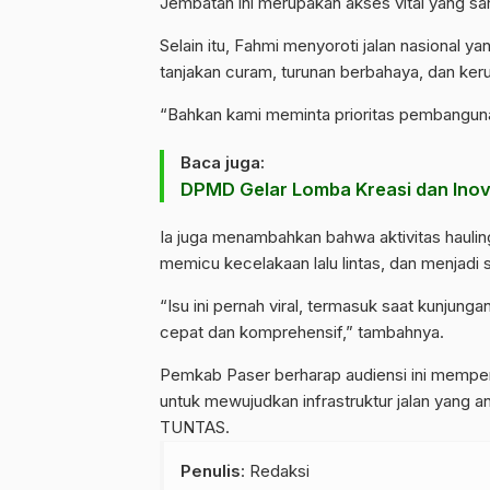
Jembatan ini merupakan akses vital yang sa
Selain itu, Fahmi menyoroti jalan nasional 
tanjakan curam, turunan berbahaya, dan ker
“Bahkan kami meminta prioritas pembangunan i
Baca juga:
DPMD Gelar Lomba Kreasi dan Inov
Ia juga menambahkan bahwa aktivitas hauling
memicu kecelakaan lalu lintas, dan menjadi s
“Isu ini pernah viral, termasuk saat kunjun
cepat dan komprehensif,” tambahnya.
Pemkab Paser berharap audiensi ini memper
untuk mewujudkan infrastruktur jalan yang 
TUNTAS.
Penulis
: Redaksi