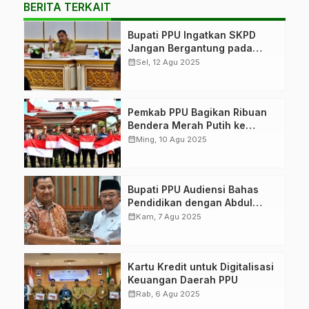
BERITA TERKAIT
Bupati PPU Ingatkan SKPD
Jangan Bergantung pada
APBD
calendar_month
Sel, 12 Agu 2025
Pemkab PPU Bagikan Ribuan
Bendera Merah Putih ke
Masyarakat
calendar_month
Ming, 10 Agu 2025
Bupati PPU Audiensi Bahas
Pendidikan dengan Abdul
Mu’ti
calendar_month
Kam, 7 Agu 2025
Kartu Kredit untuk Digitalisasi
Keuangan Daerah PPU
calendar_month
Rab, 6 Agu 2025