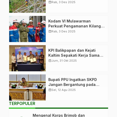
Baru
calendar_month
Rab, 3 Des 2025
Kodam VI Mulawarman
Perkuat Pengamanan Kilang
Balikpapan
calendar_month
Rab, 3 Des 2025
KPI Balikpapan dan Kejati
Kaltim Sepakati Kerja Sama
Hukum
calendar_month
Jum, 31 Okt 2025
Bupati PPU Ingatkan SKPD
Jangan Bergantung pada
APBD
calendar_month
Sel, 12 Agu 2025
TERPOPULER
Mengenal Korps Brimob dan