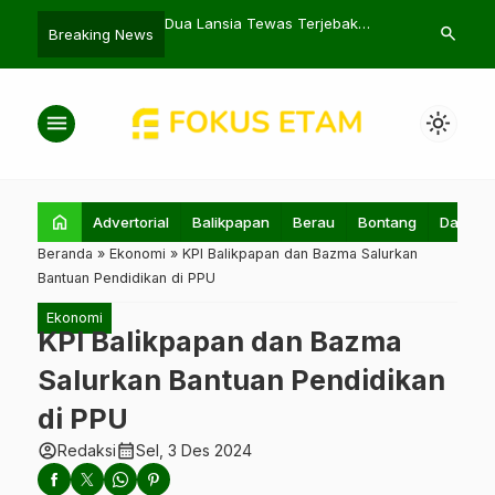
Nelayan di Paser Terima
Dua Lansia Tewas Terjebak
Bupati Pase
search
Breaking News
Resmi
Kebakaran di Prona Sepinggan
Percepat Per
Nasional
menu
light_mode
home
Advertorial
Balikpapan
Berau
Bontang
Daerah
Beranda
»
Ekonomi
»
KPI Balikpapan dan Bazma Salurkan
Bantuan Pendidikan di PPU
Ekonomi
KPI Balikpapan dan Bazma
Salurkan Bantuan Pendidikan
di PPU
account_circle
calendar_month
Redaksi
Sel, 3 Des 2024