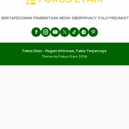
 BERITA
PEDOMAN PEMBERITAAN MEDIA SIBER
PRIVACY POLICY
REDAKSI
T
Fokus Etam - Ragam Informasi, Fakta Terpercaya
Theme by Fokus Etam 2026