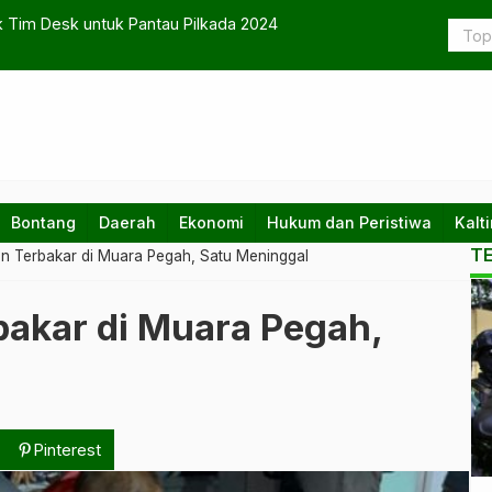
k Tim Desk untuk Pantau Pilkada 2024
Grup Gay T
Bontang
Daerah
Ekonomi
Hukum dan Peristiwa
Kalt
T
n Terbakar di Muara Pegah, Satu Meninggal
Ko
bakar di Muara Pegah,
te
da
na
Pinterest