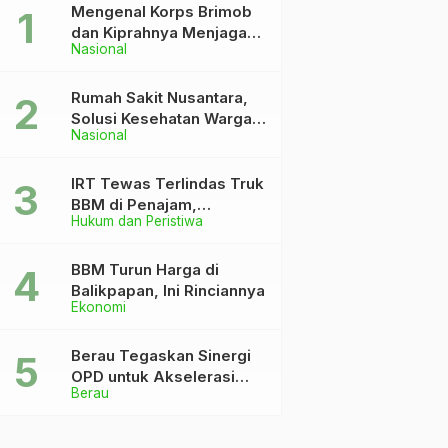
Mengenal Korps Brimob
dan Kiprahnya Menjaga
Nasional
Keutuhan NKRI
Rumah Sakit Nusantara,
Solusi Kesehatan Warga
Nasional
Dekat IKN
IRT Tewas Terlindas Truk
BBM di Penajam,
Hukum dan Peristiwa
Anaknya Patah Kaki
BBM Turun Harga di
Balikpapan, Ini Rinciannya
Ekonomi
Berau Tegaskan Sinergi
OPD untuk Akselerasi
Berau
Pembangunan