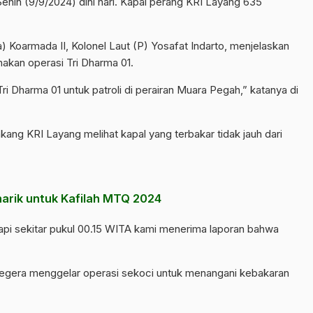
nin (9/9/2024) dini hari. Kapal perang
KRI Layang 635
 Koarmada II, Kolonel Laut (P) Yosafat Indarto, menjelaskan
akan operasi Tri Dharma 01.
Tri Dharma 01 untuk patroli di perairan Muara Pegah,” katanya di
lakang KRI Layang melihat kapal yang terbakar tidak jauh dari
arik untuk Kafilah MTQ 2024
tapi sekitar pukul 00.15 WITA kami menerima laporan bahwa
segera menggelar operasi sekoci untuk menangani kebakaran