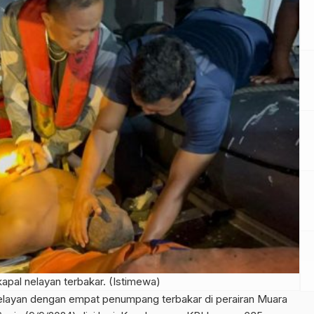
apal nelayan terbakar. (Istimewa)
elayan dengan empat penumpang terbakar di perairan Muara