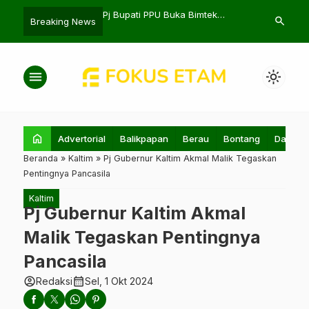
m Gada Pratama Siap
Pj Bupati PPU Buka Bimtek
Brimob Kaltim
search
Breaking News
sai Lulus Pelatihan
Geospasial dan Sengketa Lahan
Ibadah di Ba
menu
light_mode
home
Advertorial
Balikpapan
Berau
Bontang
Daerah
Beranda
»
Kaltim
»
Pj Gubernur Kaltim Akmal Malik Tegaskan
Pentingnya Pancasila
Kaltim
Pj Gubernur Kaltim Akmal
Malik Tegaskan Pentingnya
Pancasila
account_circle
calendar_month
Redaksi
Sel, 1 Okt 2024