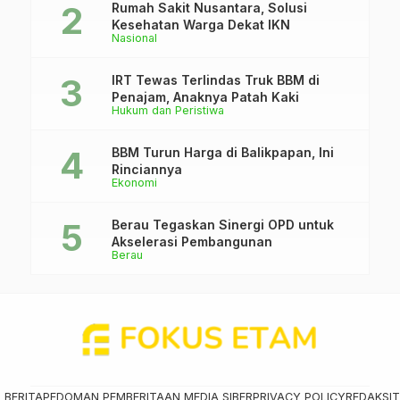
Rumah Sakit Nusantara, Solusi
Kesehatan Warga Dekat IKN
Nasional
IRT Tewas Terlindas Truk BBM di
Penajam, Anaknya Patah Kaki
Hukum dan Peristiwa
BBM Turun Harga di Balikpapan, Ini
Rinciannya
Ekonomi
Berau Tegaskan Sinergi OPD untuk
Akselerasi Pembangunan
Berau
 BERITA
PEDOMAN PEMBERITAAN MEDIA SIBER
PRIVACY POLICY
REDAKSI
T