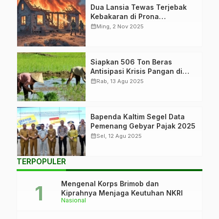
Dua Lansia Tewas Terjebak
Kebakaran di Prona
Sepinggan
calendar_month
Ming, 2 Nov 2025
Siapkan 506 Ton Beras
Antisipasi Krisis Pangan di
Kaltim
calendar_month
Rab, 13 Agu 2025
Bapenda Kaltim Segel Data
Pemenang Gebyar Pajak 2025
calendar_month
Sel, 12 Agu 2025
TERPOPULER
Mengenal Korps Brimob dan
Kiprahnya Menjaga Keutuhan NKRI
Nasional