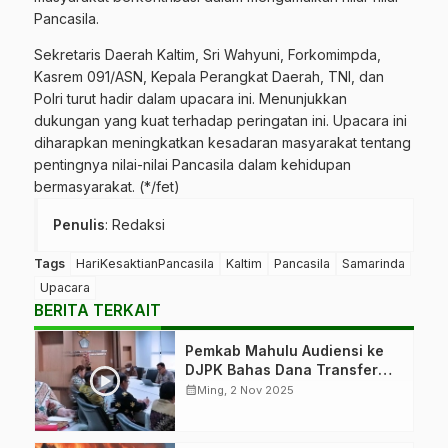
Pancasila.
Sekretaris Daerah Kaltim, Sri Wahyuni, Forkomimpda,
Kasrem 091/ASN, Kepala Perangkat Daerah, TNI, dan
Polri turut hadir dalam upacara ini. Menunjukkan
dukungan yang kuat terhadap peringatan ini. Upacara ini
diharapkan meningkatkan kesadaran masyarakat tentang
pentingnya nilai-nilai Pancasila dalam kehidupan
bermasyarakat. (*/fet)
Penulis
: Redaksi
Tags
HariKesaktianPancasila
Kaltim
Pancasila
Samarinda
Upacara
BERITA TERKAIT
Pemkab Mahulu Audiensi ke
DJPK Bahas Dana Transfer
Daerah
calendar_month
Ming, 2 Nov 2025