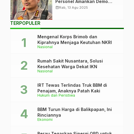
Personel Amankan Demo
Besar di Pati
calendar_month
Rab, 13 Agu 2025
TERPOPULER
Mengenal Korps Brimob dan
Kiprahnya Menjaga Keutuhan NKRI
Nasional
Rumah Sakit Nusantara, Solusi
Kesehatan Warga Dekat IKN
Nasional
IRT Tewas Terlindas Truk BBM di
Penajam, Anaknya Patah Kaki
Hukum dan Peristiwa
BBM Turun Harga di Balikpapan, Ini
Rinciannya
Ekonomi
Berau Tegaskan Sinergi OPD untuk