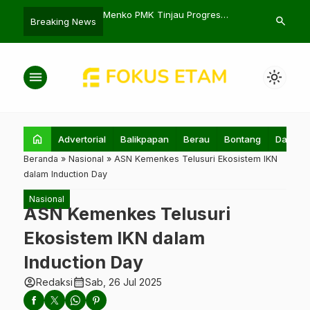
askan Sinergi OPD
Menko PMK Tinjau Progres
Fabio Lefund
search
Breaking News
elerasi Pembangunan
Pembangunan Arena PON XXI
Suporter Kun
FC
menu
light_mode
home
Advertorial
Balikpapan
Berau
Bontang
Daerah
Beranda
»
Nasional
»
ASN Kemenkes Telusuri Ekosistem IKN
dalam Induction Day
Nasional
ASN Kemenkes Telusuri
Ekosistem IKN dalam
Induction Day
account_circle
calendar_month
Redaksi
Sab, 26 Jul 2025