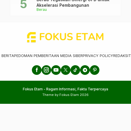
Akselerasi Pembangunan
Berau
 BERITA
PEDOMAN PEMBERITAAN MEDIA SIBER
PRIVACY POLICY
REDAKSI
T
Fokus Etam - Ragam Informasi, Fakta Terpercaya
Theme by Fokus Etam 2026