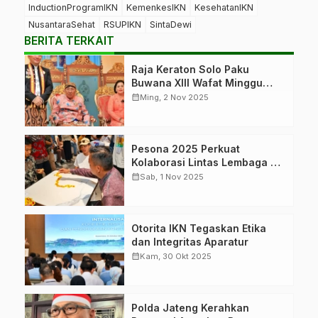
InductionProgramIKN
KemenkesIKN
KesehatanIKN
NusantaraSehat
RSUPIKN
SintaDewi
BERITA TERKAIT
Raja Keraton Solo Paku
Buwana XIII Wafat Minggu
Pagi
calendar_month
Ming, 2 Nov 2025
Pesona 2025 Perkuat
Kolaborasi Lintas Lembaga di
IKN
calendar_month
Sab, 1 Nov 2025
Otorita IKN Tegaskan Etika
dan Integritas Aparatur
calendar_month
Kam, 30 Okt 2025
Polda Jateng Kerahkan