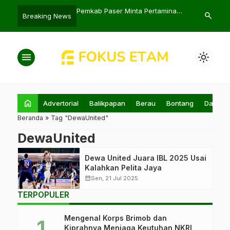
n Akses Air Bersih
Pemkab Paser Minta Pertamina
AHY Janji Tu
search
Breaking News
 Rumah di Saing Prupuk
Sediakan Ribuan LPG Bersubsidi
Berantas Maf
menu
light_mode
home
Advertorial
Balikpapan
Berau
Bontang
Daerah
Beranda
»
Tag "DewaUnited"
DewaUnited
Dewa United Juara IBL 2025 Usai
Kalahkan Pelita Jaya
calendar_month
Sen, 21 Jul 2025
TERPOPULER
Mengenal Korps Brimob dan
Kiprahnya Menjaga Keutuhan NKRI