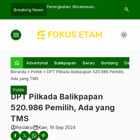
kan Hasil Indeks Desa
Peningkatan Wisatawan
PLN UIP KLT T
search
Breaking News
trategi Akselerasi
Mancanegara dan Peluang
Tower dari 
Ekowisata
menu
light_mode
home
Advertorial
Balikpapan
Berau
Bontang
Daerah
Beranda
»
Politik
»
DPT Pilkada Balikpapan 520.986 Pemilih,
Ada yang TMS
Politik
DPT Pilkada Balikpapan
520.986 Pemilih, Ada yang
TMS
account_circle
calendar_month
Redaksi
Kam, 19 Sep 2024