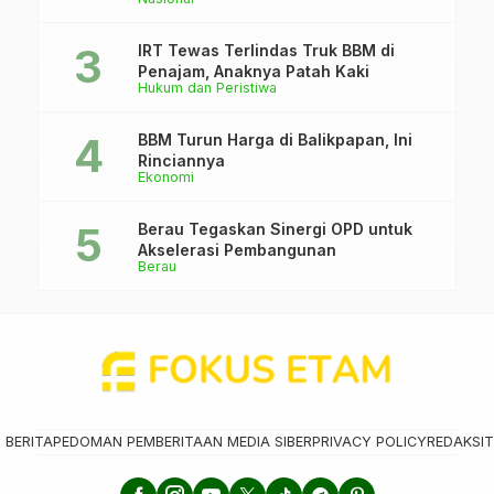
IRT Tewas Terlindas Truk BBM di
Penajam, Anaknya Patah Kaki
Hukum dan Peristiwa
BBM Turun Harga di Balikpapan, Ini
Rinciannya
Ekonomi
Berau Tegaskan Sinergi OPD untuk
Akselerasi Pembangunan
Berau
 BERITA
PEDOMAN PEMBERITAAN MEDIA SIBER
PRIVACY POLICY
REDAKSI
T