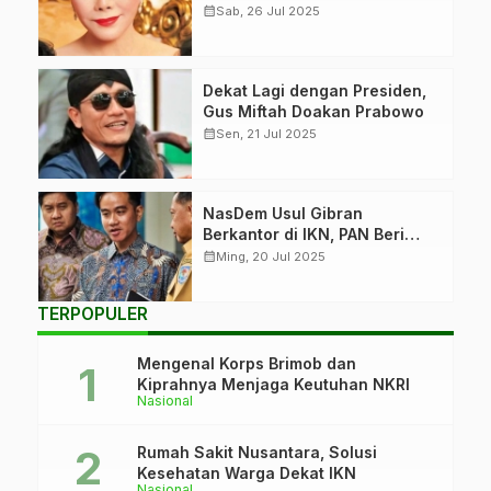
calendar_month
Sab, 26 Jul 2025
Dekat Lagi dengan Presiden,
Gus Miftah Doakan Prabowo
calendar_month
Sen, 21 Jul 2025
NasDem Usul Gibran
Berkantor di IKN, PAN Beri
Respons
calendar_month
Ming, 20 Jul 2025
TERPOPULER
Mengenal Korps Brimob dan
Kiprahnya Menjaga Keutuhan NKRI
Nasional
Rumah Sakit Nusantara, Solusi
Kesehatan Warga Dekat IKN
Nasional