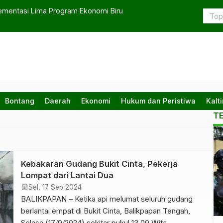
lementasi Lima Program Ekonomi Biru
Pesan Jokow
Bontang
Daerah
Ekonomi
Hukum dan Peristiwa
Kalt
T
Kebakaran Gudang Bukit Cinta, Pekerja
ja
Lompat dari Lantai Dua
calendar_month
Sel, 17 Sep 2024
BALIKPAPAN – Ketika api melumat seluruh gudang
berlantai empat di Bukit Cinta, Balikpapan Tengah,
Selasa (17/9/2024) sekitar pukul 13.00 Wita,