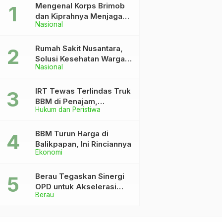
Mengenal Korps Brimob
dan Kiprahnya Menjaga
Nasional
Keutuhan NKRI
Rumah Sakit Nusantara,
Solusi Kesehatan Warga
Nasional
Dekat IKN
IRT Tewas Terlindas Truk
BBM di Penajam,
Hukum dan Peristiwa
Anaknya Patah Kaki
BBM Turun Harga di
Balikpapan, Ini Rinciannya
Ekonomi
Berau Tegaskan Sinergi
OPD untuk Akselerasi
Berau
Pembangunan