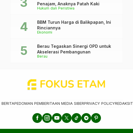
Penajam, Anaknya Patah Kaki
Hukum dan Peristiwa
BBM Turun Harga di Balikpapan, Ini
Rinciannya
Ekonomi
Berau Tegaskan Sinergi OPD untuk
Akselerasi Pembangunan
Berau
 BERITA
PEDOMAN PEMBERITAAN MEDIA SIBER
PRIVACY POLICY
REDAKSI
T