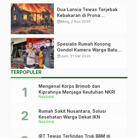
Dua Lansia Tewas Terjebak
Kebakaran di Prona
Sepinggan
calendar_month
Ming, 2 Nov 2025
Spesialis Rumah Kosong
Gondol Kamera Warga Batu
Ampar
calendar_month
Jum, 31 Okt 2025
TERPOPULER
Mengenal Korps Brimob dan
Kiprahnya Menjaga Keutuhan NKRI
Nasional
Rumah Sakit Nusantara, Solusi
Kesehatan Warga Dekat IKN
Nasional
IRT Tewas Terlindas Truk BBM di