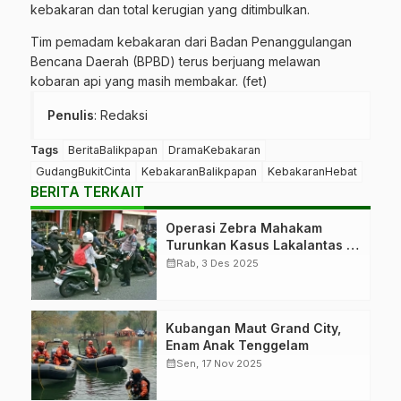
kebakaran dan total kerugian yang ditimbulkan.
Tim pemadam kebakaran dari
Badan Penanggulangan
Bencana Daerah (BPBD)
terus berjuang melawan
kobaran api yang masih membakar. (fet)
Penulis
: Redaksi
Tags
BeritaBalikpapan
DramaKebakaran
GudangBukitCinta
KebakaranBalikpapan
KebakaranHebat
BERITA TERKAIT
Operasi Zebra Mahakam
Turunkan Kasus Lakalantas 16
Persen
calendar_month
Rab, 3 Des 2025
Kubangan Maut Grand City,
Enam Anak Tenggelam
calendar_month
Sen, 17 Nov 2025