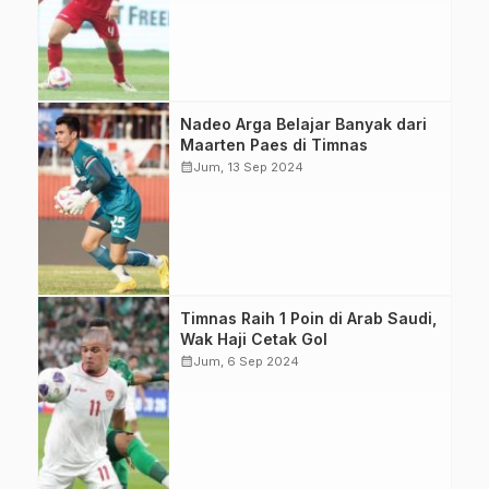
terbaik dalam
Kualifikasi Piala
Dunia 2026. (Foto:
PSSI).
Kiper Borneo FC,
Nadeo Arga Belajar Banyak dari
Nadeo Arga
Maarten Paes di Timnas
Winata, merasa
calendar_month
Jum, 13 Sep 2024
beruntung belajar
dari Maarten Paes
di Timnas
Indonesia. (Foto:
Istimewa)
Timnas Indonesia
Timnas Raih 1 Poin di Arab Saudi,
berhasil menahan
Wak Haji Cetak Gol
imbang Arab
calendar_month
Jum, 6 Sep 2024
Saudi 1-1 dalam
laga Kualifikasi
Piala Dunia 2026
Zona Asia. (Foto:
PSSI)