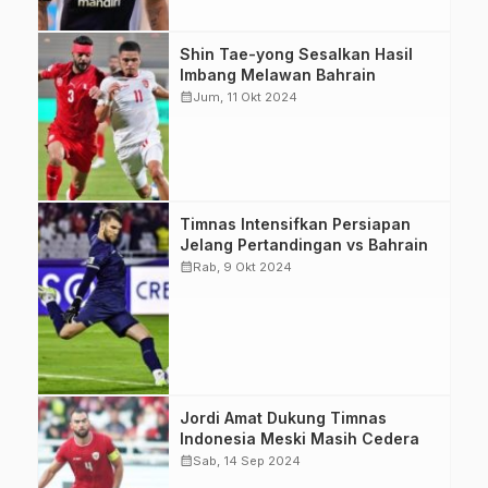
PSSI)
Ragnar
Shin Tae-yong Sesalkan Hasil
Oratmangoen
Imbang Melawan Bahrain
beradu fisik
calendar_month
Jum, 11 Okt 2024
dengan pemain
Bahrain. Dia
mencetak satu
gol. (Foto: PSSI)
Kiper Timnas
Timnas Intensifkan Persiapan
Marteen Paes
Jelang Pertandingan vs Bahrain
telah bergabung
calendar_month
Rab, 9 Okt 2024
meski masih
dalam masa
pemulihan karena
cedera. (Foto:
PSSI)
Jordi Amat
Jordi Amat Dukung Timnas
percaya tim
Indonesia Meski Masih Cedera
Garuda bisa
calendar_month
Sab, 14 Sep 2024
mencapai hasil