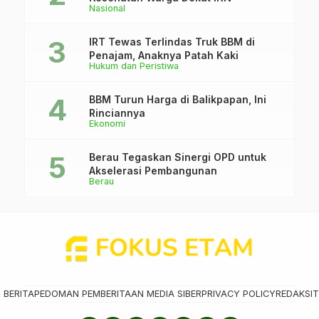
Nasional
IRT Tewas Terlindas Truk BBM di
Penajam, Anaknya Patah Kaki
Hukum dan Peristiwa
BBM Turun Harga di Balikpapan, Ini
Rinciannya
Ekonomi
Berau Tegaskan Sinergi OPD untuk
Akselerasi Pembangunan
Berau
 BERITA
PEDOMAN PEMBERITAAN MEDIA SIBER
PRIVACY POLICY
REDAKSI
T