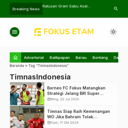
an Bebas Gempa
Ratusan Gram Sabu Asal
Pentingnya N
search
Breaking News
an, Aktivitasnya
Malaysia Diselundupkan Lewat
Pilkada Seren
Nunukan
menu
light_mode
home
Advertorial
Balikpapan
Berau
Bontang
Daerah
Beranda
»
Tag "TimnasIndonesia"
TimnasIndonesia
Borneo FC Fokus Matangkan
Strategi Jelang BRI Super
League
calendar_month
Ming, 20 Jul 2025
Pemain Timmas
Timnas Siap Raih Kemenangan
Indonesia Ragnar
WO Jika Bahrain Tolak
Oratmangoen
Bertanding
calendar_month
Kam, 17 Okt 2024
beradu fisik