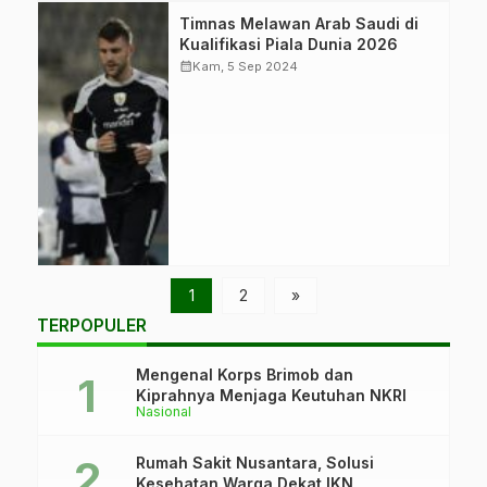
Kiper Timnas
Timnas Melawan Arab Saudi di
Indonesia,
Kualifikasi Piala Dunia 2026
Marteen Paes
calendar_month
Kam, 5 Sep 2024
mengikuti sesi
latihan sebelum
menghadapi Arab
Saudi dalam
Ronde 3
Kualifikasi Piala
Dunia 2026. (Foto:
PSSI)
1
2
»
TERPOPULER
Mengenal Korps Brimob dan
Kiprahnya Menjaga Keutuhan NKRI
Nasional
Rumah Sakit Nusantara, Solusi
Kesehatan Warga Dekat IKN