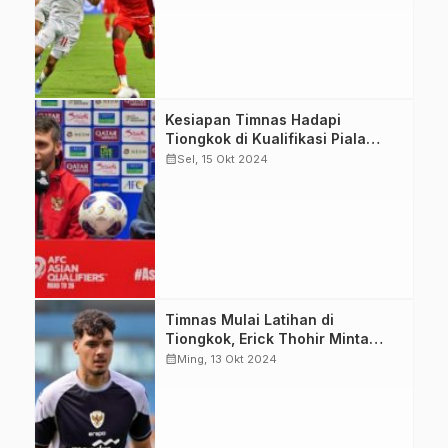
dengan pemain
Bahrain saat
mengejar bola.
(Foto: PSSI)
Kiper Timnas
Kesiapan Timnas Hadapi
Marteen Paes
Tiongkok di Kualifikasi Piala
bersama Pelatih
Dunia
calendar_month
Sel, 15 Okt 2024
Shin Tae-yong
menyatakan siap
meladeni
perlawanan
Tiongkok. (Foto:
PSSI)
Shayne
Timnas Mulai Latihan di
Pattynama
Tiongkok, Erick Thohir Minta
menjalani latihan
Fokus
calendar_month
Ming, 13 Okt 2024
untuk
memperkuat
Timnas melawan
Tiongkok. (Foto: