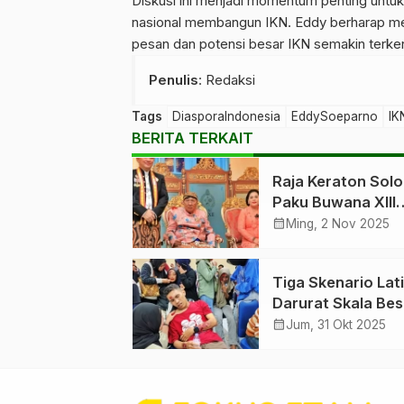
Diskusi ini menjadi momentum penting untu
nasional membangun IKN. Eddy berharap melal
pesan dan potensi besar IKN semakin terken
Penulis
: Redaksi
Tags
DiasporaIndonesia
EddySoeparno
IK
BERITA TERKAIT
Raja Keraton Solo
Paku Buwana XIII
Wafat Minggu Pag
calendar_month
Ming, 2 Nov 2025
Tiga Skenario Lat
Darurat Skala Bes
Bandara SAMS
calendar_month
Jum, 31 Okt 2025