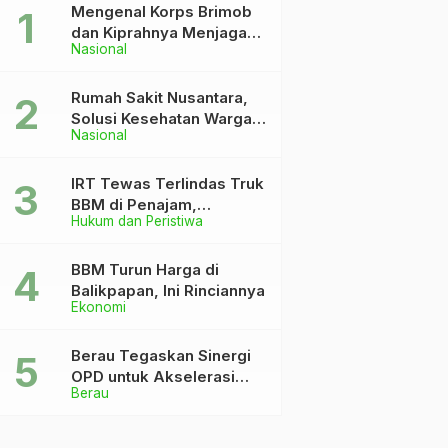
Mengenal Korps Brimob
dan Kiprahnya Menjaga
Nasional
Keutuhan NKRI
Rumah Sakit Nusantara,
Solusi Kesehatan Warga
Nasional
Dekat IKN
IRT Tewas Terlindas Truk
BBM di Penajam,
Hukum dan Peristiwa
Anaknya Patah Kaki
BBM Turun Harga di
Balikpapan, Ini Rinciannya
Ekonomi
Berau Tegaskan Sinergi
OPD untuk Akselerasi
Berau
Pembangunan