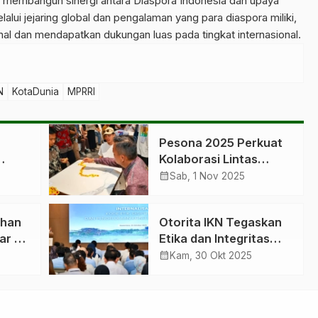
k membangun sinergi antara Diaspora Indonesia dan upaya
ui jejaring global dan pengalaman yang para diaspora miliki,
al dan mendapatkan dukungan luas pada tingkat internasional.
N
KotaDunia
MPRRI
Pesona 2025 Perkuat
Kolaborasi Lintas
i
Lembaga di IKN
calendar_month
Sab, 1 Nov 2025
ihan
Otorita IKN Tegaskan
ar di
Etika dan Integritas
Aparatur
calendar_month
Kam, 30 Okt 2025