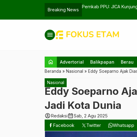
 Investasi ke Buluminung
Adik Prabowo Subiant
Breaking News
menu
home
Advertorial
Balikpapan
Berau
Beranda
»
Nasional
»
Eddy Soeparno Ajak Dia
Nasional
Eddy Soeparno Aja
Jadi Kota Dunia
account_circle
calendar_month
Redaksi
Sab, 2 Agu 2025
Facebook
Twitter
Whatsapp