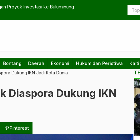
o Pasok Air Bersih untuk Balikpapan
PLN U
Bontang
Daerah
Ekonomi
Hukum dan Peristiwa
Kalt
T
spora Dukung IKN Jadi Kota Dunia
Ko
k Diaspora Dukung IKN
te
da
na
Pinterest