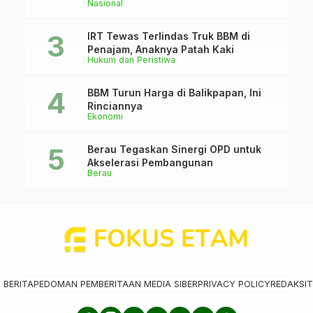
Nasional
IRT Tewas Terlindas Truk BBM di
Penajam, Anaknya Patah Kaki
Hukum dan Peristiwa
BBM Turun Harga di Balikpapan, Ini
Rinciannya
Ekonomi
Berau Tegaskan Sinergi OPD untuk
Akselerasi Pembangunan
Berau
 BERITA
PEDOMAN PEMBERITAAN MEDIA SIBER
PRIVACY POLICY
REDAKSI
T