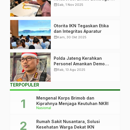
IKN
calendar_month
Sab, 1 Nov 2025
Otorita IKN Tegaskan Etika
dan Integritas Aparatur
calendar_month
Kam, 30 Okt 2025
Polda Jateng Kerahkan
Personel Amankan Demo
Besar di Pati
calendar_month
Rab, 13 Agu 2025
TERPOPULER
Mengenal Korps Brimob dan
Kiprahnya Menjaga Keutuhan NKRI
Nasional
Rumah Sakit Nusantara, Solusi
Kesehatan Warga Dekat IKN