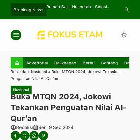
en Petani Tenggarong
Rumah Sakit Nusantara, Solusi
Sekda Mahulu
search
Breaking News
t Digital Farming
Kesehatan Warga Dekat IKN
untuk Sukses
menu
light_mode
home
Advertorial
Balikpapan
Berau
Bontang
Daerah
Beranda
»
Nasional
»
Buka MTQN 2024, Jokowi Tekankan
Penguatan Nilai Al-Qur’an
Nasional
Buka MTQN 2024, Jokowi
Tekankan Penguatan Nilai Al-
Qur’an
account_circle
calendar_month
Redaksi
Sen, 9 Sep 2024