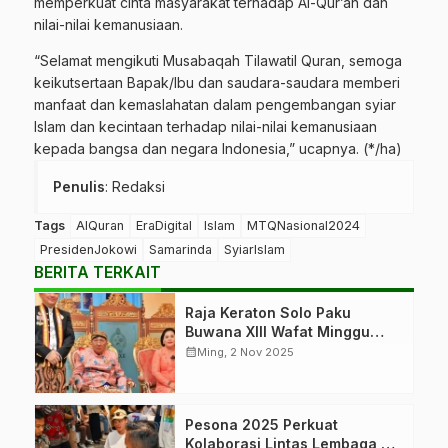
memperkuat cinta masyarakat terhadap Al-Qur’an dan
nilai-nilai kemanusiaan.
“Selamat mengikuti Musabaqah Tilawatil Quran, semoga
keikutsertaan Bapak/Ibu dan saudara-saudara memberi
manfaat dan kemaslahatan dalam pengembangan syiar
Islam dan kecintaan terhadap nilai-nilai kemanusiaan
kepada bangsa dan negara Indonesia,” ucapnya. (*/ha)
Penulis
: Redaksi
Tags
AlQuran
EraDigital
Islam
MTQNasional2024
PresidenJokowi
Samarinda
SyiarIslam
BERITA TERKAIT
Raja Keraton Solo Paku
Buwana XIII Wafat Minggu
Pagi
calendar_month
Ming, 2 Nov 2025
Pesona 2025 Perkuat
Kolaborasi Lintas Lembaga di