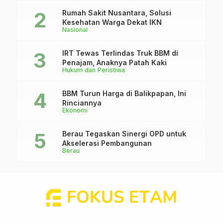
Rumah Sakit Nusantara, Solusi
Kesehatan Warga Dekat IKN
Nasional
IRT Tewas Terlindas Truk BBM di
Penajam, Anaknya Patah Kaki
Hukum dan Peristiwa
BBM Turun Harga di Balikpapan, Ini
Rinciannya
Ekonomi
Berau Tegaskan Sinergi OPD untuk
Akselerasi Pembangunan
Berau