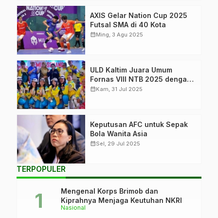
AXIS Gelar Nation Cup 2025
Futsal SMA di 40 Kota
calendar_month
Ming, 3 Agu 2025
ULD Kaltim Juara Umum
Fornas VIII NTB 2025 dengan
19 Medali
calendar_month
Kam, 31 Jul 2025
Keputusan AFC untuk Sepak
Bola Wanita Asia
calendar_month
Sel, 29 Jul 2025
TERPOPULER
Mengenal Korps Brimob dan
Kiprahnya Menjaga Keutuhan NKRI
Nasional