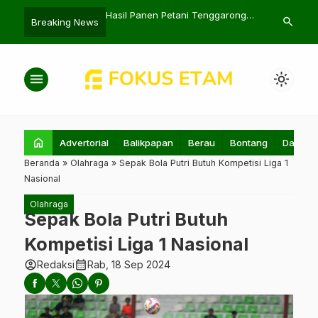
asuki: PUPR Akan
Hasil Panen Petani Tenggarong
Akmal Malik:
search
Breaking News
 Sabo Dam di Ternate
Naik Berkat Digital Farming
2024 Perlu K
menu
light_mode
home
Advertorial
Balikpapan
Berau
Bontang
Daerah
Beranda
»
Olahraga
»
Sepak Bola Putri Butuh Kompetisi Liga 1
Nasional
Olahraga
Sepak Bola Putri Butuh
Kompetisi Liga 1 Nasional
account_circle
calendar_month
Redaksi
Rab, 18 Sep 2024