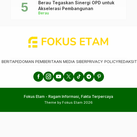
Berau Tegaskan Sinergi OPD untuk
Akselerasi Pembangunan
Berau
 BERITA
PEDOMAN PEMBERITAAN MEDIA SIBER
PRIVACY POLICY
REDAKSI
T
Fokus Etam - Ragam Informasi, Fakta Terpercaya
Theme by Fokus Etam 2026