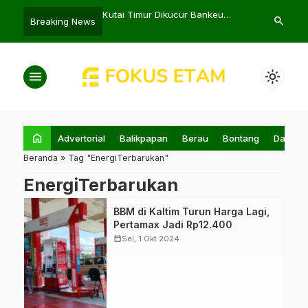
askan Sinergi OPD
Kutai Timur Dikucur Bankeu
Deputy Premi
search
Breaking News
elerasi Pembangunan
Pemprov Kaltim Rp32,6 Miliar
Investasi di 
menu
light_mode
home
Advertorial
Balikpapan
Berau
Bontang
Daerah
Beranda
»
Tag "EnergiTerbarukan"
EnergiTerbarukan
Pertamina
BBM di Kaltim Turun Harga Lagi,
menurunkan
Pertamax Jadi Rp12.400
harga BBM
calendar_month
Sel, 1 Okt 2024
Nonsubsidi yang
berlaku mulai 1
Oktober 2024.
(Foto: