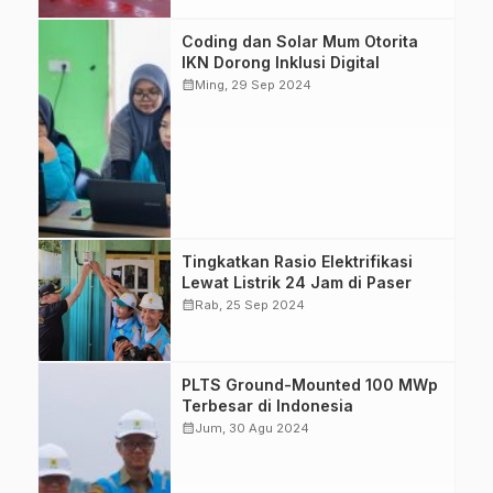
FokusEtam.com)
Pelatihan Coding
Coding dan Solar Mum Otorita
Mum dan Solar
IKN Dorong Inklusi Digital
Mum untuk
calendar_month
Ming, 29 Sep 2024
meningkatkan
keterampilan
masyarakat di
Desa Binuang.
(Foto: Humas
Otorita IKN)
PT PLN UID
Tingkatkan Rasio Elektrifikasi
Kaltimra wujudkan
Lewat Listrik 24 Jam di Paser
listrik 24 jam di
calendar_month
Rab, 25 Sep 2024
tiga desa di
Paser. (Foto: PLN)
Direktur Jenderal
PLTS Ground-Mounted 100 MWp
Ketenagalistrikan
Terbesar di Indonesia
Kementerian
calendar_month
Jum, 30 Agu 2024
ESDM, Jisman
Hutajulu