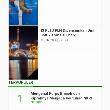
meresmikan PLTS
Ground-Mounted
100 MWp di
Purwakarta. (Foto:
ESDM)
Pemerintah akan
13 PLTU PLN Dipensiunkan Dini
pensiunkan 13
untuk Transisi Energi
PLTU sesuai
calendar_month
Rab, 28 Agu 2024
Perpres 112/2022
untuk mendukung
transisi energi
terbarukan dan
mengurangi emisi
gas rumah kaca.
(Istimewa)
TERPOPULER
Mengenal Korps Brimob dan
Kiprahnya Menjaga Keutuhan NKRI
Nasional