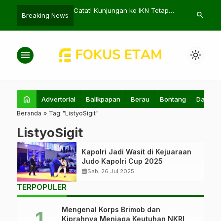
da Balikpapan 520.986
Catat! Kunjungan ke IKN Tetap
Telkomsel Si
search
Breaking News
Ada yang TMS
Gratis, Tidak Dikomersialkan
Terbaik unt
Samarinda
menu
light_mode
home
Advertorial
Balikpapan
Berau
Bontang
Daerah
Beranda
»
Tag "ListyoSigit"
ListyoSigit
Kapolri Jadi Wasit di Kejuaraan
Judo Kapolri Cup 2025
calendar_month
Sab, 26 Jul 2025
TERPOPULER
Mengenal Korps Brimob dan
Kiprahnya Menjaga Keutuhan NKRI