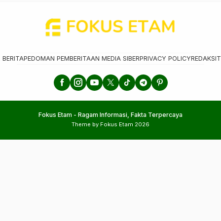
 BERITA
PEDOMAN PEMBERITAAN MEDIA SIBER
PRIVACY POLICY
REDAKSI
T
Fokus Etam - Ragam Informasi, Fakta Terpercaya
Theme by Fokus Etam 2026