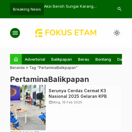
tim Bangun RS
Aksi Bersih Sungai Karang
Nadeo Arga B
search
Breaking News
ara dan Rusun Sepaku
Mumus Libatkan Puluhan Ketinting
Maarten Paes
menu
light_mode
home
Advertorial
Balikpapan
Berau
Bontang
Daerah
Beranda
»
Tag "PertaminaBalikpapan"
PertaminaBalikpapan
PT Kilang
Serunya Cerdas Cermat K3
Pertamina
Nasional 2025 Gelaran KPB
Balikpapan
calendar_month
Ming, 16 Feb 2025
adakan Lomba
Cerdas Cermat K3
Nasional 2025.
(Istimewa)