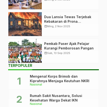
Dua Lansia Tewas Terjebak
Kebakaran di Prona
Sepinggan
calendar_month
Ming, 2 Nov 2025
Pemkab Paser Ajak Pelajar
Kurangi Pemborosan Pangan
calendar_month
Sab, 13 Sep 2025
TERPOPULER
Mengenal Korps Brimob dan
Kiprahnya Menjaga Keutuhan NKRI
Nasional
Rumah Sakit Nusantara, Solusi
Kesehatan Warga Dekat IKN
Nasional