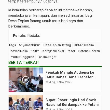
tempat tersembunyi,” ucapnya.
Ia kemudian berharap capaian ini membawa berkah,
membuka jalan kemajuan, dan menjadi inspirasi bagi
Desa Tepian Batang untuk terus berkarya dan
berkembang.
Penulis
: Redaksi
Tags
AnyamanPurun
DesaTepianBatang
DPMPDKaltim
InovasiDesa
Kaltim
KerajinanLokal
Paser
PotensiDaerah
ProdukUnggulan
TanahGrogot
BERITA TERKAIT
Pemkab Mahulu Audiensi ke
DJPK Bahas Dana Transfer
Daerah
calendar_month
Ming, 2 Nov 2025
Bupati Paser Ingin Hari Sawit
Nasional Berdampak ke Petani
calendar_month
Ming, 2 Nov 2025