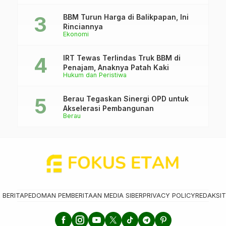
BBM Turun Harga di Balikpapan, Ini
Rinciannya
Ekonomi
IRT Tewas Terlindas Truk BBM di
Penajam, Anaknya Patah Kaki
Hukum dan Peristiwa
Berau Tegaskan Sinergi OPD untuk
Akselerasi Pembangunan
Berau
 BERITA
PEDOMAN PEMBERITAAN MEDIA SIBER
PRIVACY POLICY
REDAKSI
T