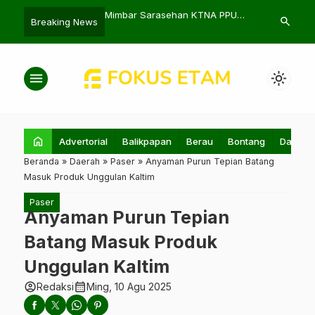
 Sarasehan KTNA PPU
KPI Balikpapan dan Kejati Kaltim
Kaltim Ber
search
Breaking News
enguatan Pertanian Lokal
Sepakati Kerja Sama Hukum
ke-30, Har
menu
light_mode
home
Advertorial
Balikpapan
Berau
Bontang
Daerah
Beranda
»
Daerah
»
Paser
»
Anyaman Purun Tepian Batang
Masuk Produk Unggulan Kaltim
Paser
Anyaman Purun Tepian
Batang Masuk Produk
Unggulan Kaltim
account_circle
calendar_month
Redaksi
Ming, 10 Agu 2025