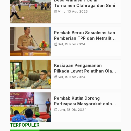
Turnamen Olahraga dan Seni
calendar_month
Ming, 10 Agu 2025
Staf Ahli Bupati
Pemkab Berau Sosialisasikan
Bidang Keuangan
Pemberian TPP dan Netralitas
dan Sumber Daya
ASN
calendar_month
Sel, 19 Nov 2024
Manusia, Jaka
Siswanta
memberikan
Karo Ops Polda
Kesiapan Pengamanan
sambutan dalam
Kaltim, Kombes Pol
Pilkada Lewat Pelatihan Olah
sosialisasi TPP dan
Dedi Suryadi (kanan)
Strategi
calendar_month
Sel, 19 Nov 2024
Netralitas ASN. (Foto:
mengikuti pelatihan
Humas Pemkab
olah strategi untuk
Berau)
persiapkan
Pembekalan
Pemkab Kutim Dorong
pengamanan Pilkada
partisipasi publik
Partisipasi Masyarakat dalam
2024. (Foto: Humas
untuk Pilkada 2024.
Pilkada
calendar_month
Jum, 18 Okt 2024
Polda Kaltim)
(Foto: Prokopim)
TERPOPULER