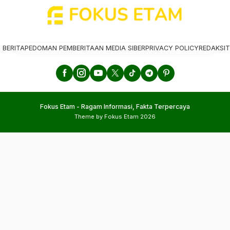
 BERITA
PEDOMAN PEMBERITAAN MEDIA SIBER
PRIVACY POLICY
REDAKSI
T
Fokus Etam - Ragam Informasi, Fakta Terpercaya
Theme by Fokus Etam 2026