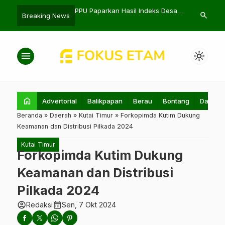
i Balikpapan Sabet
PPU Paparkan Hasil Indeks Desa
Ratusan Gra
search
Breaking News
a Wisata Kaltim 2024
2025 dan Strategi Akselerasi
Malaysia Dis
Nunukan
menu
light_mode
home
Advertorial
Balikpapan
Berau
Bontang
Daerah
Beranda
»
Daerah
»
Kutai Timur
»
Forkopimda Kutim Dukung
Keamanan dan Distribusi Pilkada 2024
Kutai Timur
Forkopimda Kutim Dukung
Keamanan dan Distribusi
Pilkada 2024
account_circle
calendar_month
Redaksi
Sen, 7 Okt 2024