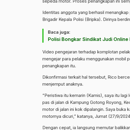
sepeda motor. Proses penangkapan ini semp
Identitas anggota yang berhasil menangkap 
Brigadir Kepala Polisi (Bripka). Dirinya berd
Baca juga:
Polisi Bongkar Sindikat Judi Onlin
Video pengejaran terhadap komplotan pelaku i
mengejar para pelaku menggunakan mobil pri
penangkapan itu.
Dikonfirmasi terkait hal tersebut, Rico ber
menjemput anaknya.
“Peristiwa itu kemarin (Kamis), saya itu lag
pas di jalan di Kampung Gotong Royong, Ke
motor di jalan ini kok dipalangin. Saya buk
motornya dicuri,” katanya, Jumat (27/9/2024
Dengan cepat, ia langsung memutar balikka