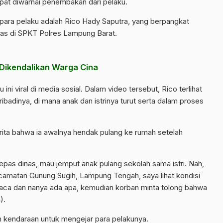
at diwarnai penembakan dari pelaku.
para pelaku adalah Rico Hady Saputra, yang berpangkat
inas di SPKT
Polres Lampung Barat
.
e Dikendalikan Warga Cina
ni viral di media sosial. Dalam video tersebut, Rico terlihat
badinya, di mana anak dan istrinya turut serta dalam proses
cerita bahwa ia awalnya hendak pulang ke rumah setelah
i lepas dinas, mau jemput anak pulang sekolah sama istri. Nah,
camatan Gunung Sugih, Lampung Tengah, saya lihat kondisi
a kaca dan nanya ada apa, kemudian korban minta tolong bahwa
).
n kendaraan untuk mengejar para pelakunya.