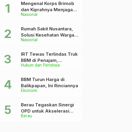
Mengenal Korps Brimob
dan Kiprahnya Menjaga
Nasional
Keutuhan NKRI
Rumah Sakit Nusantara,
Solusi Kesehatan Warga
Nasional
Dekat IKN
IRT Tewas Terlindas Truk
BBM di Penajam,
Hukum dan Peristiwa
Anaknya Patah Kaki
BBM Turun Harga di
Balikpapan, Ini Rinciannya
Ekonomi
Berau Tegaskan Sinergi
OPD untuk Akselerasi
Berau
Pembangunan