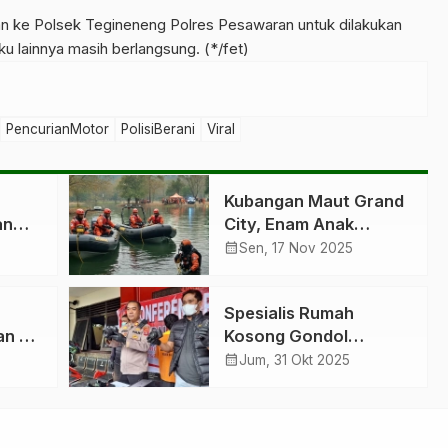
hkan ke Polsek Tegineneng Polres Pesawaran untuk dilakukan
u lainnya masih berlangsung. (*/fet)
PencurianMotor
PolisiBerani
Viral
Kubangan Maut Grand
an
City, Enam Anak
16
Tenggelam
calendar_month
Sen, 17 Nov 2025
Spesialis Rumah
n di
Kosong Gondol
Kamera Warga Batu
calendar_month
Jum, 31 Okt 2025
Ampar