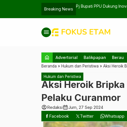
n Rusun Sepaku
Pj Bupati PPU Dukung Inov
Breaking News
menu
home
Advertorial
Balikpapan
Berau
Beranda
»
Hukum dan Peristiwa
»
Aksi Heroik 
Hukum dan Peristiwa
Aksi Heroik Bripka
Pelaku Curanmor
account_circle
calendar_month
Redaksi
Jum, 27 Sep 2024
Facebook
Twitter
Whatsapp