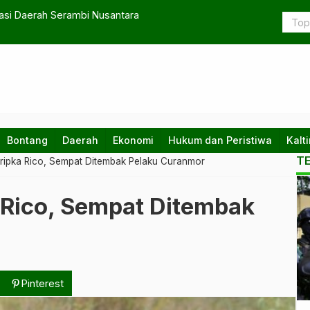
asi Daerah Serambi Nusantara
Pemkab PPU
Bontang
Daerah
Ekonomi
Hukum dan Peristiwa
Kalt
T
Bripka Rico, Sempat Ditembak Pelaku Curanmor
Ko
 Rico, Sempat Ditembak
te
da
na
Pinterest