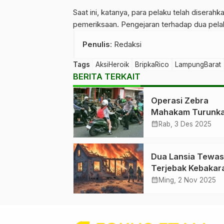
Saat ini, katanya, para pelaku telah disera
pemeriksaan. Pengejaran terhadap dua pelak
Penulis
: Redaksi
Tags
AksiHeroik
BripkaRico
LampungBarat
BERITA TERKAIT
Operasi Zebra
Mahakam Turunk
Kasus Lakalantas 
calendar_month
Rab, 3 Des 2025
Persen
Dua Lansia Tewas
Terjebak Kebakara
Prona Sepinggan
calendar_month
Ming, 2 Nov 2025