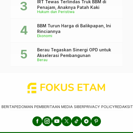
IRT Tewas Terlindas Truk BBM di
Penajam, Anaknya Patah Kaki
Hukum dan Peristiwa
BBM Turun Harga di Balikpapan, Ini
Rinciannya
Ekonomi
Berau Tegaskan Sinergi OPD untuk
Akselerasi Pembangunan
Berau
 BERITA
PEDOMAN PEMBERITAAN MEDIA SIBER
PRIVACY POLICY
REDAKSI
T