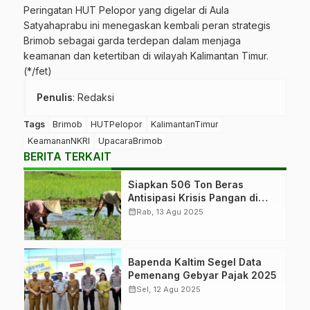
Peringatan HUT Pelopor yang digelar di Aula
Satyahaprabu ini menegaskan kembali peran strategis
Brimob sebagai garda terdepan dalam menjaga
keamanan dan ketertiban di wilayah Kalimantan Timur.
(*/fet)
Penulis
: Redaksi
Tags
Brimob
HUTPelopor
KalimantanTimur
KeamananNKRI
UpacaraBrimob
BERITA TERKAIT
Siapkan 506 Ton Beras
Antisipasi Krisis Pangan di
Kaltim
calendar_month
Rab, 13 Agu 2025
Bapenda Kaltim Segel Data
Pemenang Gebyar Pajak 2025
calendar_month
Sel, 12 Agu 2025