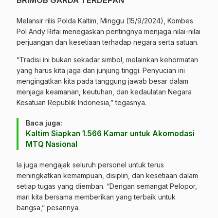
BRIMOB GARDA TERDEPAN
Melansir rilis Polda Kaltim, Minggu (15/9/2024), Kombes
Pol Andy Rifai menegaskan pentingnya menjaga nilai-nilai
perjuangan dan kesetiaan terhadap negara serta satuan.
“Tradisi ini bukan sekadar simbol, melainkan kehormatan
yang harus kita jaga dan junjung tinggi. Penyucian ini
mengingatkan kita pada tanggung jawab besar dalam
menjaga keamanan, keutuhan, dan kedaulatan Negara
Kesatuan Republik Indonesia,” tegasnya.
Baca juga:
Kaltim Siapkan 1.566 Kamar untuk Akomodasi
MTQ Nasional
Ia juga mengajak seluruh personel untuk terus
meningkatkan kemampuan, disiplin, dan kesetiaan dalam
setiap tugas yang diemban. “Dengan semangat Pelopor,
mari kita bersama memberikan yang terbaik untuk
bangsa,” pesannya.