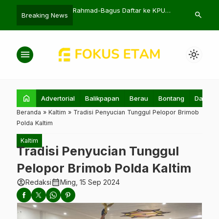
n Penumpang KM
Rahmad-Bagus Daftar ke KPU
Poktan Cinta
search
Breaking News
 5 yang Terbakar
Balikpapan, Didukung Gus
Bantuan Bibit
Muwafiq
menu
light_mode
home
Advertorial
Balikpapan
Berau
Bontang
Daerah
Beranda
»
Kaltim
»
Tradisi Penyucian Tunggul Pelopor Brimob
Polda Kaltim
Kaltim
Tradisi Penyucian Tunggul
Pelopor Brimob Polda Kaltim
account_circle
calendar_month
Redaksi
Ming, 15 Sep 2024