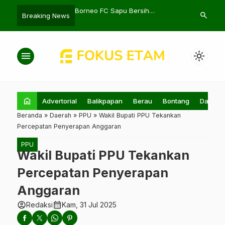
ting Terjadi Merata
Borneo FC Sapu Bersih
Presiden Jok
search
Breaking News
ecamatan Balikpapan
Kemenangan di Stadion Batakan
Kehormatan 
menu
light_mode
home
Advertorial
Balikpapan
Berau
Bontang
Daerah
Beranda
»
Daerah
»
PPU
»
Wakil Bupati PPU Tekankan
Percepatan Penyerapan Anggaran
PPU
Wakil Bupati PPU Tekankan
Percepatan Penyerapan
Anggaran
account_circle
calendar_month
Redaksi
Kam, 31 Jul 2025