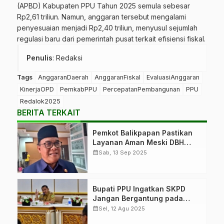
(APBD) Kabupaten PPU Tahun 2025 semula sebesar
Rp2,61 triliun. Namun, anggaran tersebut mengalami
penyesuaian menjadi Rp2,40 triliun, menyusul sejumlah
regulasi baru dari pemerintah pusat terkait efisiensi fiskal.
Penulis
: Redaksi
Tags
AnggaranDaerah
AnggaranFiskal
EvaluasiAnggaran
KinerjaOPD
PemkabPPU
PercepatanPembangunan
PPU
Redalok2025
BERITA TERKAIT
Pemkot Balikpapan Pastikan
Layanan Aman Meski DBH
Terpangkas
calendar_month
Sab, 13 Sep 2025
Bupati PPU Ingatkan SKPD
Jangan Bergantung pada
APBD
calendar_month
Sel, 12 Agu 2025