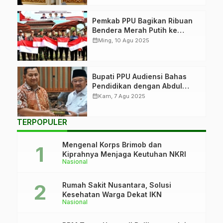
Pemkab PPU Bagikan Ribuan
Bendera Merah Putih ke
Masyarakat
calendar_month
Ming, 10 Agu 2025
Bupati PPU Audiensi Bahas
Pendidikan dengan Abdul
Mu’ti
calendar_month
Kam, 7 Agu 2025
TERPOPULER
Mengenal Korps Brimob dan
Kiprahnya Menjaga Keutuhan NKRI
Nasional
Rumah Sakit Nusantara, Solusi
Kesehatan Warga Dekat IKN
Nasional