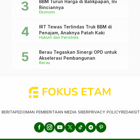
BBM Turun Harga di Balikpapan, Ini
Rinciannya
Ekonomi
IRT Tewas Terlindas Truk BBM di
Penajam, Anaknya Patah Kaki
Hukum dan Peristiwa
Berau Tegaskan Sinergi OPD untuk
Akselerasi Pembangunan
Berau
 BERITA
PEDOMAN PEMBERITAAN MEDIA SIBER
PRIVACY POLICY
REDAKSI
T