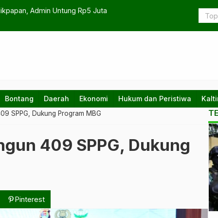
Wakil Bupati PPU Tekankan Percepatan Penyerapan Anggara
Bontang
Daerah
Ekonomi
Hukum dan Peristiwa
Kalt
T
 409 SPPG, Dukung Program MBG
Ko
Bangun 409 SPPG, Dukung
te
da
na
Pinterest