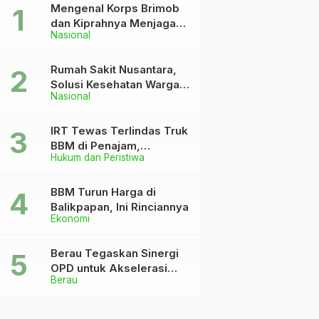
Mengenal Korps Brimob
dan Kiprahnya Menjaga
Nasional
Keutuhan NKRI
Rumah Sakit Nusantara,
Solusi Kesehatan Warga
Nasional
Dekat IKN
IRT Tewas Terlindas Truk
BBM di Penajam,
Hukum dan Peristiwa
Anaknya Patah Kaki
BBM Turun Harga di
Balikpapan, Ini Rinciannya
Ekonomi
Berau Tegaskan Sinergi
OPD untuk Akselerasi
Berau
Pembangunan