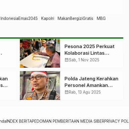
IndonesiaEmas2045
Kapolri
MakanBergiziGratis
MBG
Pesona 2025 Perkuat
Kolaborasi Lintas
i
Lembaga di IKN
calendar_month
Sab, 1 Nov 2025
skan
Polda Jateng Kerahkan
as
Personel Amankan
Demo Besar di Pati
calendar_month
Rab, 13 Agu 2025
nda
INDEX BERITA
PEDOMAN PEMBERITAAN MEDIA SIBER
PRIVACY POL