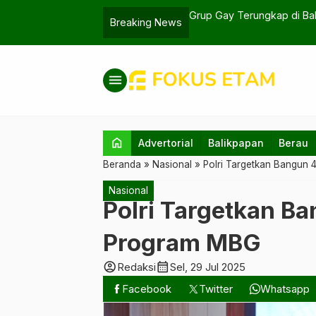
Terungkap di Balikpapan, Admin Untung Rp5 Juta
Breaking News
menu
home
Advertorial
Balikpapan
Berau
Beranda
»
Nasional
»
Polri Targetkan Bangun
Nasional
Polri Targetkan 
Program MBG
account_circle
calendar_month
Redaksi
Sel, 29 Jul 2025
Facebook
Twitter
Whatsapp