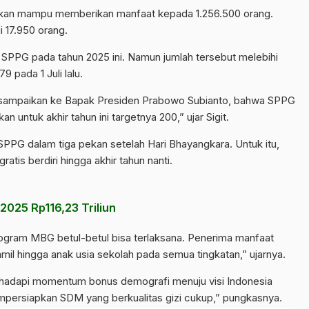
 akan mampu memberikan manfaat kepada 1.256.500 orang.
 17.950 orang.
PPG pada tahun 2025 ini. Namun jumlah tersebut melebihi
 pada 1 Juli lalu.
 sampaikan ke Bapak Presiden
Prabowo Subianto
, bahwa SPPG
 untuk akhir tahun ini targetnya 200,” ujar Sigit.
PPG dalam tiga pekan setelah Hari Bhayangkara. Untuk itu,
atis berdiri hingga akhir tahun nanti.
025 Rp116,23 Triliun
rogram MBG betul-betul bisa terlaksana. Penerima manfaat
amil hingga anak usia sekolah pada semua tingkatan,” ujarnya.
ghadapi momentum bonus demografi menuju visi Indonesia
mpersiapkan SDM yang berkualitas gizi cukup,” pungkasnya.