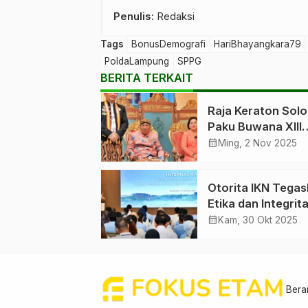
Penulis
: Redaksi
Tags
BonusDemografi
HariBhayangkara79
PoldaLampung
SPPG
BERITA TERKAIT
Raja Keraton Solo
Paku Buwana XIII
Wafat Minggu Pag
calendar_month
Ming, 2 Nov 2025
Otorita IKN Tega
Etika dan Integrit
Aparatur
calendar_month
Kam, 30 Okt 2025
Bera