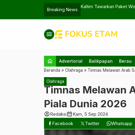
n Rotan di Bali
Kaltim Tawarkan Paket Wi
Breaking News
menu
home
Advertorial
Balikpapan
Berau
Beranda
»
Olahraga
»
Timnas Melawan Arab Sau
Olahraga
Timnas Melawan Ar
Piala Dunia 2026
account_circle
calendar_month
Redaksi
Kam, 5 Sep 2024
Facebook
Twitter
Whatsapp