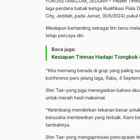
FOKUSETAM.COM
, JEDDAH – Pelatih
Timna
laga perdana babak ketiga Kualifikasi Piala
City, Jeddah, pada Jumat, (6/9/2024) pukul 
Meskipun bertanding sebagai tim tamu mel
tetap percaya diri.
Baca juga:
Kesiapan Timnas Hadapi Tiongkok di
“Kita memang berada di grup yang paling sul
konferensi pers jelang laga, Rabu, 4 Septe
Shin Tae-yong juga menegaskan bahwa skuat
untuk meraih hasil maksimal.
“Ketimbang memikirkan tekanan besar untuk 
berusaha memberikan yang terbaik. Kami bers
tambahnya.
Shin Tae-yong mengapresiasi pencapaian timn