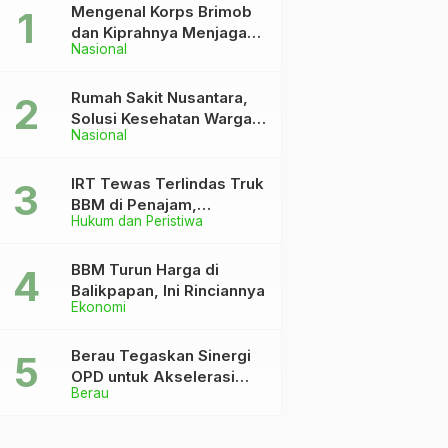
Mengenal Korps Brimob
dan Kiprahnya Menjaga
Nasional
Keutuhan NKRI
Rumah Sakit Nusantara,
Solusi Kesehatan Warga
Nasional
Dekat IKN
IRT Tewas Terlindas Truk
BBM di Penajam,
Hukum dan Peristiwa
Anaknya Patah Kaki
BBM Turun Harga di
Balikpapan, Ini Rinciannya
Ekonomi
Berau Tegaskan Sinergi
OPD untuk Akselerasi
Berau
Pembangunan