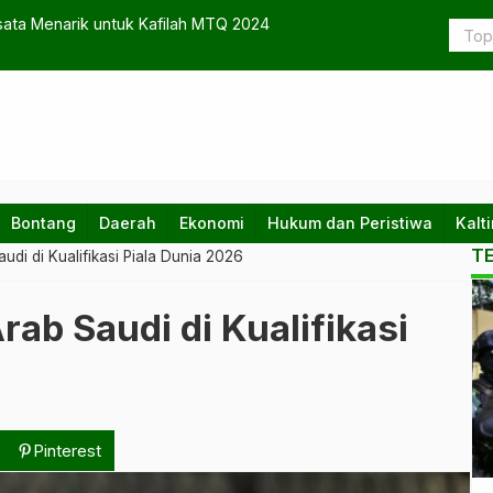
sata Menarik untuk Kafilah MTQ 2024
Berau Tega
Bontang
Daerah
Ekonomi
Hukum dan Peristiwa
Kalt
T
di di Kualifikasi Piala Dunia 2026
Ko
ab Saudi di Kualifikasi
te
da
na
Pinterest